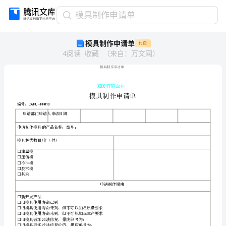
模
模具制作申请单
具
模具制作申请单
付费
制
4
阅读
收藏
（
来自
：
万文网
）
作
申
请
单
XXX
有
限
企