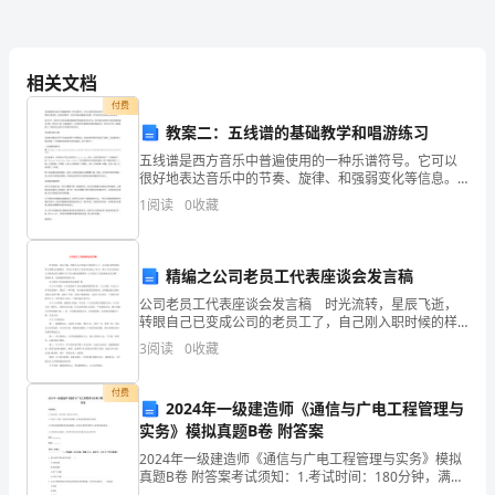
□压铸模
申
□冷冲模
请
相关文档
□胶木模
部
付费
教案二：五线谱的基础教学和唱游练习
□其余
门
五线谱是西方音乐中普遍使用的一种乐谱符号。它可以
很好地表达音乐中的节奏、旋律、和强弱变化等信息。
申
在音乐教育中，学生们都会接触到五线谱，学习如何在
1
阅读
0
收藏
五线谱上表达音乐。在本文中，我们将介绍五线谱的基
请
础教学和
人
精编之公司老员工代表座谈会发言稿
□新开发产品
申
公司老员工代表座谈会发言稿 时光流转，星辰飞逝，
□旧模具使用寿命已到
转眼自己已变成公司的老员工了，自己刚入职时候的样
请
子依稀记在脑海里。身为公司老员工代表在座谈会上发
未
3
阅读
0
收藏
□旧模具使用寿命
言，那么大家支知道怎么写座谈会发言稿吗?以下是小编
为您
日
未
□旧模具使用寿命
付费
2024年一级建造师《通信与广电工程管理与
期
实务》模拟真题B卷 附答案
申
2024年一级建造师《通信与广电工程管理与实务》模拟
真题B卷 附答案考试须知：1.考试时间：180分钟，满分
为160分。 2.全卷共三大题，包括单项选择题、多项选择