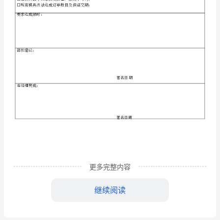
业
模
具
制
编号：
P
FR
JX/
L
－
013
作
申
申
申
请部门
请人
申请日期
请
单
申
请制作模具的产
编
号：
更多完整内容
模具种类数目套（付）
JX/PL
/
继续阅读
－
□注塑模
FR013