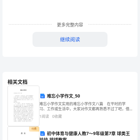
践
最
新
更多完整内容
5
继续阅读
5
篇
#
相关文档
大
学
难忘小学作文_50
难忘小学作文实用的难忘小学作文八篇 在平时的学
生
习、工作或生活中，大家对作文都再熟悉不过了吧，借
助作文人们可以反映客观事物、表达思想感情、传递知
寒
1
阅读
0
收藏
识信息。为了让您在写作文时更加简单方便，以下是小
编帮
假
付费
初中体育与健康人教7～9年级第7章 球类王
一家叫千岛湖旅行社进行实习。
玲玲 排球教案