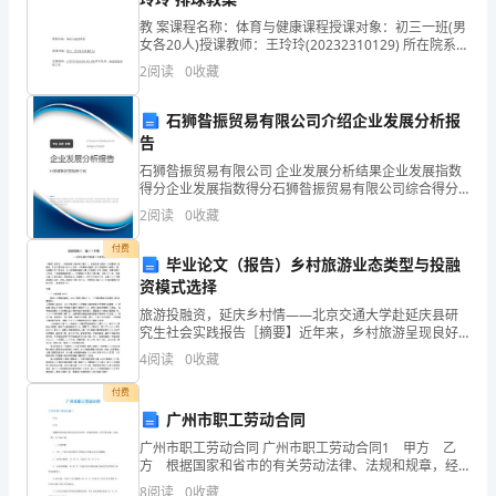
实
教 案课程名称：体育与健康课程授课对象：初三一班(男
践
女各20人)授课教师：王玲玲(20232310129) 所在院系：
体育教育训练三系授课 内容排球双手正面垫球课堂类型
实
2
阅读
0
收藏
新授课授课 周次第17周授课日
习
石狮昝振贸易有限公司介绍企业发展分析报
告
报
石狮昝振贸易有限公司 企业发展分析结果企业发展指数
告
得分企业发展指数得分石狮昝振贸易有限公司综合得分
说明：企业发展指数根据企业规模、企业创新、企业风
2
阅读
0
收藏
1#
险、企业活力四个维度对企业发展情况进行评价。该企
业的
付费
一、
毕业论文（报告）乡村旅游业态类型与投融
资模式选择
实
旅游投融资，延庆乡村情——北京交通大学赴延庆县研
究生社会实践报告［摘要】近年来，乡村旅游呈现良好
习
的发展势头，并逐步成为旅游产业的重要组 成部分。本
4
阅读
0
收藏
次实践紧密结合专业方向，选取具有代表意义的乡村旅
根
游作为
付费
本
广州市职工劳动合同
广州市职工劳动合同 广州市职工劳动合同1 甲方 乙
情
方 根据国家和省市的有关劳动法律、法规和规章，经
平等自愿，协商一致，订立本合同。 一、合同期限
8
阅读
0
收藏