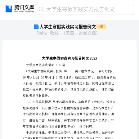
大
大学生寒假实践实习报告例文
学
大学生寒假实践实习报告例文
付费
生
3
阅读
收藏
（
来自
：
贤阅文档
）
寒
假
实
践
实
习
大学生寒假实践最新55篇
报