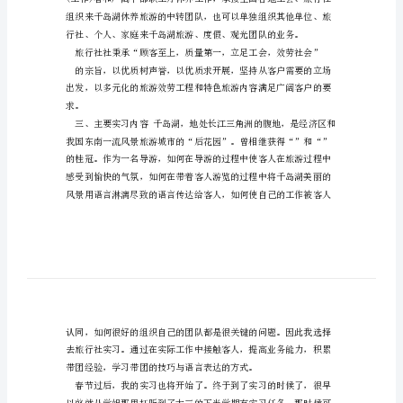
告
例
文
整体素质得到提升。
大
学
生
寒
假
实
践
实