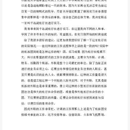
习
报
告
例
文
求。
202X
大
学
生
寒
假
实