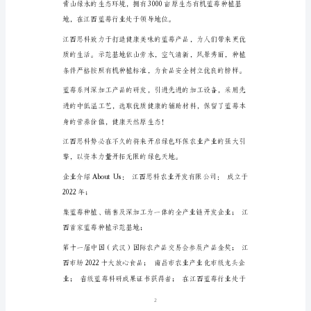
故
事
雕细琢，专注于每一个细节。
「上
下」
品
牌
故
事
「上
下」，
第二篇：品牌故事
是
1
一
个