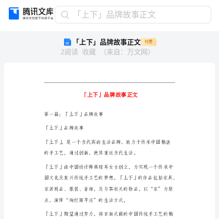
「上
「上下」品牌故事正文
下」
「上下」品牌故事正文
付费
品
2
阅读
收藏
（
来自
：
万文网
）
牌
故
事
正
文
「上
下」
第一篇：「上下」品牌故事