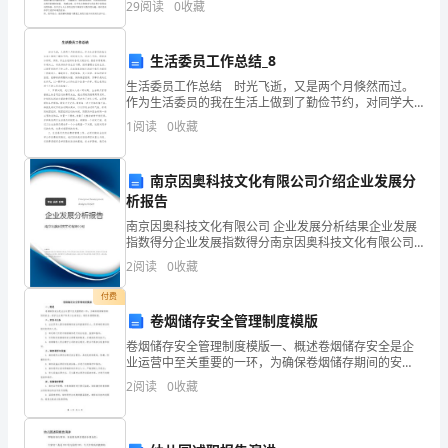
使
西首家蓝莓种植示范基地；
29
阅读
0
收藏
题，只栽一端、只栽中间、两端都栽等。教材以学生比
其
生活委员工作总结_8
重
生活委员工作总结 时光飞逝，又是两个月倏然而过。
返
作为生活委员的我在生活上做到了勤俭节约，对同学大
方，对自己节俭，积极参加班级、学院、学生会组织的
1
阅读
0
收藏
当
各项文娱活动，热爱体育锻炼，乐观向上，有良好的作
息生活
代
南京因奥科技文化有限公司介绍企业发展分
2
析报告
生
南京因奥科技文化有限公司 企业发展分析结果企业发展
活。
指数得分企业发展指数得分南京因奥科技文化有限公司
综合得分说明：企业发展指数根据企业规模、企业创
2
阅读
0
收藏
「上
新、企业风险、企业活力四个维度对企业发展情况进行
评价。
付费
下」
卷烟储存安全管理制度模版
由
卷烟储存安全管理制度模版一、概述卷烟储存安全是企
业运营中至关重要的一环，为确保卷烟储存期间的安
中
全，保护企业财产和员工生命安全，制定本管理制度。
2
阅读
0
收藏
二、责任与义务1. 企业负责人担任卷烟储存安全的直接
责任人
国