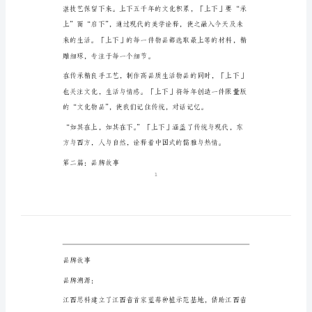
品
「上下」品牌故事
牌
故
事
正
文
第
一
篇：
「上
下」
品
牌