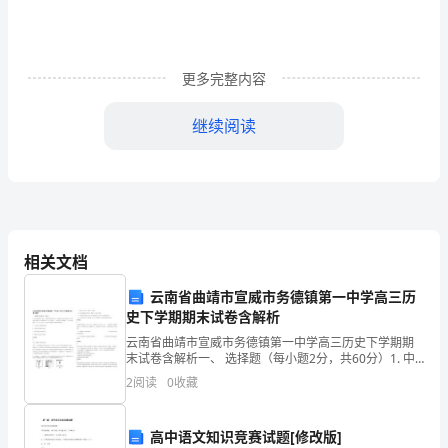
当
代
更多完整内容
高
尚
继续阅读
生
品牌故事
活
品牌溯源：
品
牌，
相关文档
致
云南省曲靖市宣威市务德镇第一中学高三历
史下学期期末试卷含解析
力
云南省曲靖市宣威市务德镇第一中学高三历史下学期期
地，
末试卷含解析一、 选择题（每小题2分，共60分）1. 中
于
英《南京条约》申明：“英国驻中国之总管大员，与清朝
2
阅读
0
收藏
大臣无论京内京外者，有文书来往用照会字样，两国
传
承
高中语文知识竞赛试题[修改版]