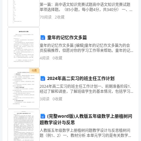
第一篇：高中语文知识竞赛试题高中语文知识竞赛试题
中
单项选择题。（85小题，每小题4分，共340分） 一、基
础知识部分。15小题，60分。 1、下列词语中加点字的
70
阅读
2
收藏
国
读音，与所给字的读音全都相同的一组是（
精
童年的记忆作文多篇
湛
童年的记忆作文多篇 [编辑]童年的记忆作文多篇为的会
员投稿推荐，但愿对你的学习工作带来帮助。童年的记
的
身的营养价值，健康天然原生态！
忆作文1 童年的故事，在外婆的歌谣里唱响，和着范玮琪
4
阅读
0
收藏
甜美的声音和孙燕姿成长的声音。
手
付费
工
2024年高二实习的班主任工作计划
艺，
2024年高二实习的班主任工作计划一、前期准备阶段1.
经过了解和调查，了解班级学生的基本情况，包括学习
通
成绩、兴趣爱好、家庭背景等，为后续工作提供参考。2.
3
阅读
0
收藏
制定班级管理制度，包括考勤制度、纪律要求、
过
2022年；
(完整word版)人教版五年级数学上册植树问
创
题教学设计与反思
新，
人教版五年级数学上册植树问题教学设计与反思植树问
题（例1、2）一、教材分析 本单元学习的是有关数学广
角的“植物问题”，主要探讨的是关于在一条线段植树的问