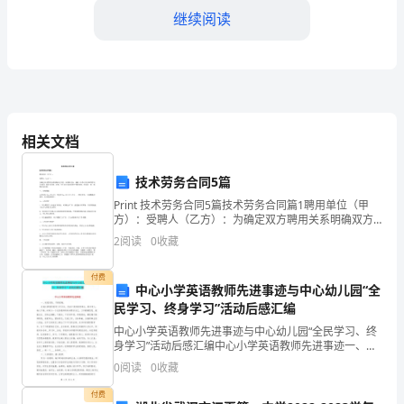
解
继续阅读
析
2024-
2025
5、下列哪组试剂在使用的过程中必须加热
学
相关文档
年
技术劳务合同5篇
陕
Print 技术劳务合同5篇技术劳务合同篇1聘用单位（甲
方）：受聘人（乙方）：为确定双方聘用关系明确双方
西
责任、权利和义务，根据《中华人民共和国劳动合同
6、在核糖体上合成的物质是
2
阅读
0
收藏
法》和有关法律、法规，甲乙双方本着自愿平等的原
则，
交
付费
中心小学英语教师先进事迹与中心幼儿园“全
大
民学习、终身学习”活动后感汇编
附
中心小学英语教师先进事迹与中心幼儿园“全民学习、终
的是
身学习”活动后感汇编中心小学英语教师先进事迹一、锐
中
意进取，不断超越。在她从事教育教学工作以来，忠诚
0
阅读
0
收藏
于党的教育事业，教书育人，诲人不倦。时时以一个优
秀教
高
付费