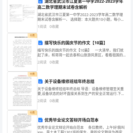
湖北省武汉市江夏第一中学2022-2023学年
一
高二数学理期末试卷含解析
湖北省武汉市江夏第一中学2022-2023学年高二数学理
生
A．①与细胞识别有关
期末试卷含解析一、 选择题：本大题共10小题，每小题
5分，共50分。在每小题给出的四个选项中，只有是一个
1
阅读
0
收藏
物
符合题目要求的1. 若函数在上为减函数，
B．②在细胞膜上的分布是对称的
付费
第
描写快乐的国庆节的作文【10篇】
C．②③在细胞膜上都不是静止的
一
描写快乐的国庆节的作文【10篇】 一大清早，我们就
起了床，和哥哥一起去泰和山旅游风景区，看看祖国的
D．③的成分有甘油、脂肪酸、磷酸等物质
学
大好河山。汽车在公路上奔跑着，秋姑娘从车窗上跑
2
阅读
0
收藏
过，吹在我的脸上，爽极了。窗外，柿子又大又红，花
期
儿五彩
付费
期
关于设备维修班组年终总结
关于设备维修班组年终总结 导语：设备维修管理至关重
末
要,设备状态的好坏直接关系到生产的安全正常运行.下面
是收集的关于设备维修班组年终总结，欢迎阅读。 时光
达
2
阅读
0
收藏
荏苒，xxxx年度转瞬之间又
标
付费
优秀毕业论文答辩开场白范本
检
优秀毕业论文辩论开始白范本 各位教师，上午好!我叫
测
xxx，是土木工程1301班的学生，我的论文题目为西安市