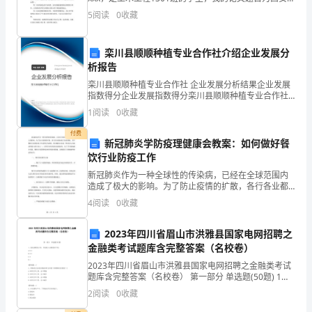
八十八中学办公楼的设计。设计是在姚力教师的悉心指
5
阅读
0
收藏
模
点下完成的，在这里我向我的教师表示深深的谢
拟
栾川县顺顺种植专业合作社介绍企业发展分
析报告
试
栾川县顺顺种植专业合作社 企业发展分析结果企业发展
题
指数得分企业发展指数得分栾川县顺顺种植专业合作社
综合得分说明：企业发展指数根据企业规模、企业创
1
阅读
0
收藏
含
新、企业风险、企业活力四个维度对企业发展情况进行
评价。
付费
解
新冠肺炎学防疫理健康会教案：如何做好餐
饮行业防疫工作
析
新冠肺炎作为一种全球性的传染病，已经在全球范围内
造成了极大的影响。为了防止疫情的扩散，各行各业都
一、
加强了防疫措施，其中餐饮行业的防疫工作显得尤为重
4
阅读
0
收藏
要。因为餐饮行业是一种涉及人员流动性最大的行业之
单
一，它所
2023年四川省眉山市洪雅县国家电网招聘之
选
金融类考试题库含完整答案（名校卷）
题
2023年四川省眉山市洪雅县国家电网招聘之金融类考试
题库含完整答案（名校卷） 第一部分 单选题(50题) 1、
（本
基尼系数为()时，代表收入分配绝对平均。
2
阅读
0
收藏
A.0.4B.0.5C.0D.1【答案】：C