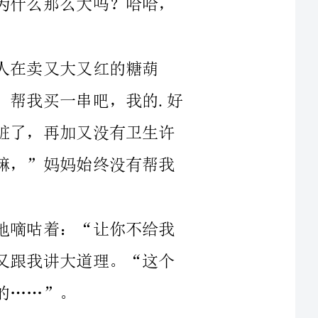
芦。见了它谁都会流口水，“我要吃糖葫芦，帮我买一串吧，我的.好
妈妈。”我努力央求道。“不行，这东西太脏了，再加又没有卫生许
可证，不可以吃的。”“我不管，反正我要嘛，”妈妈始终没有帮我
进了国商，我挑东挑西的，嘴里还不停地嘀咕着：“让你不给我
买。”妈妈走过来把一大堆东西放回原处，又跟我讲大道理。“这个