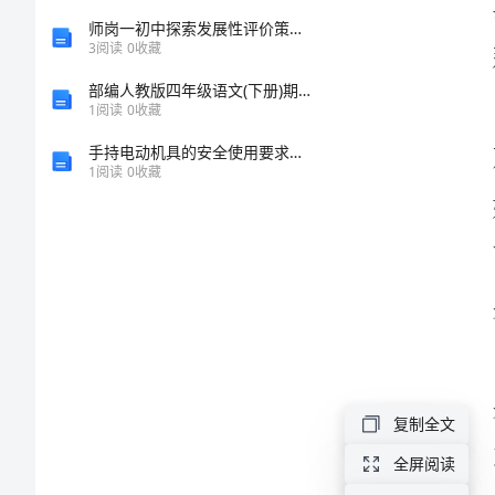
老
师岗一初中探索发展性评价策略促进教师可持续发展（精选多篇）[修改版]
妈
3
阅读
0
收藏
作
部编人教版四年级语文(下册)期末综合检测卷及答案
1
阅读
0
收藏
文
买。
手持电动机具的安全使用要求范本
范
1
阅读
0
收藏
文
大
嘴
老
妈
作
复制全文
文
1.
XX
全屏阅读
2.