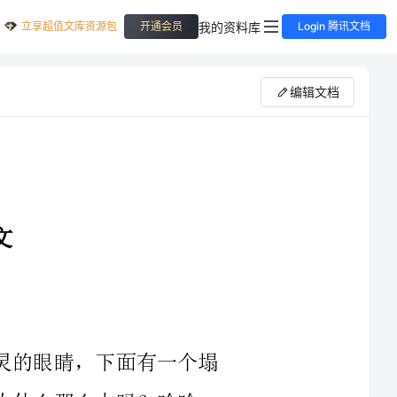
立享超值文库资源包
我的资料库
开通会员
Login 腾讯文档
编辑文档
妈妈有一对黑色的眉毛，眉毛下有一双水灵灵的眼睛，下面有一个塌
鼻子，还有一张大嘴巴，你知道妈妈的嘴巴为什么那么大吗？哈哈，
又红的糖葫