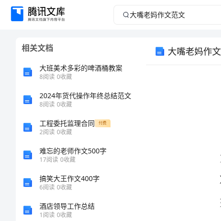
大
嘴
相关文档
大嘴老妈作文
老
大班美术多彩的啤酒桶教案
妈
8
阅读
0
收藏
2024年货代操作年终总结范文
作
8
阅读
0
收藏
文
工程委托监理合同
付费
2
阅读
0
收藏
范
难忘的老师作文500字
17
阅读
0
收藏
文
搞笑大王作文400字
大
6
阅读
0
收藏
嘴
酒店领导工作总结
1
阅读
0
收藏