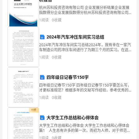
报
杭州苏科投资咨询有限公司 企业发展分析结果企业发展
指数得分企业发展指数得分杭州苏科投资咨询有限公司
综合得分说明：企业发展指数根据企业规模、企业创
表
1
阅读
0
收藏
新、企业风险、企业活力四个维度对企业发展情况进行
评价。
的
2024年汽车冲压车间实习总结
审
2024年汽车冲压车间实习总结2024年，我有幸在一家汽
车制造公司的冲压车间进行了为期三个月的实习。在这
计
段时间内，我通过亲身实践和与经验丰富的员工的交
1
阅读
0
收藏
流，对汽车冲压工艺和技术有了更系统的了解，并通过
中
实
应
四年级日记春节150字
当
四年级日记春节150字 四年级日记春节150字要怎么写，
才更标准规范？根据多年的文秘写作经验，参考优秀的
会计报表层次重要性水平的关系。”
运
四年级日记春节150字样本能让你事半功倍，下面分享四
1
阅读
0
收藏
年级日记春节150字供你选择借鉴。
用
付费
重
大学生工作总结和心得体会
大学生工作总结和心得体会 大学生工作总结和心得体会
要
篇1 人生总有许多的第一次，而初为人师，对于师范生
是资产负债表各账户。
的我而言却是件极具挑战、颇具好奇心的事情。从月9号
1
阅读
0
收藏