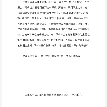
要
性
水
平
的
重要性原则，笔者就此谈点肤
确
定
0
刍
议