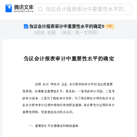
刍
刍议会计报表审计中重要性水平的确定0
议
刍议会计报表审计中重要性水平的确定0
付费
会
3
阅读
收藏
（
来自
：
第一文库网
）
计
报
表
审
计
中
重