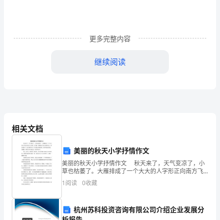
确
定
更多完整内容
注
册
继续阅读
会
计
师
相关文档
在
对
美丽的秋天小学抒情作文
二、账户或交易层次重要性水平
企
美丽的秋天小学抒情作文 秋天来了，天气变凉了，小
草也枯萎了。大雁排成了一个大大的人字形正向南方飞
去呢！天空像一块覆盖在大地上的蓝宝石。真是美极
业
1
阅读
0
收藏
了！这美景吸引住了正在散步的秋姑娘，她不时地东看
看、西
会
杭州苏科投资咨询有限公司介绍企业发展分
计
析报告