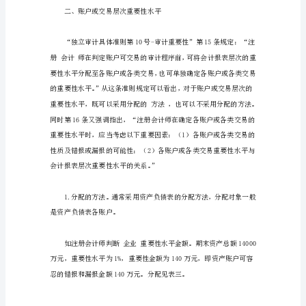
会
计
报
表
审
计
中
重
要
性
水
平
的