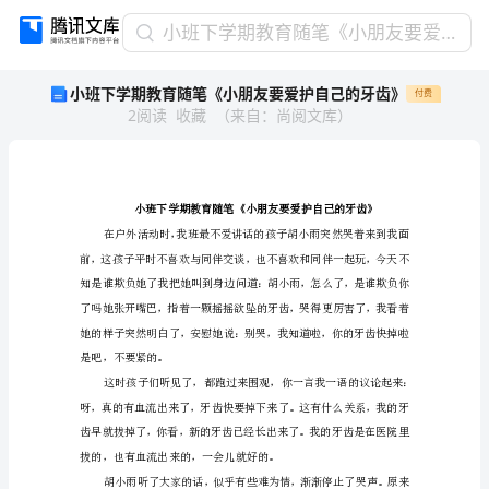
小
小班下学期教育随笔《小朋友要爱护自己的牙齿》
班
小班下学期教育随笔《小朋友要爱护自己的牙齿》
付费
下
2
阅读
收藏
（
来自
：
尚阅文库
）
学
期
教
育
随
笔
《小