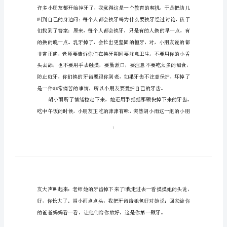
朋
友
要
是吧，不要紧的。
爱
护
自
己
的
牙