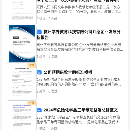
时，
江西九江市同文中学数学人教版七年级下册二元一次方
程组单元测评 考试时间：90分钟；命题人：教研组考生
我
注意：1、本卷分第I卷（选择题）和第Ⅱ卷（非选择题）
2
阅读
0
收藏
两部分，满分100分，考试时间90分钟2、答卷前
班
杭州学外教育科技有限公司介绍企业发展分
最
析报告
不
杭州学外教育科技有限公司 企业发展分析结果企业发展
指数得分企业发展指数得分杭州学外教育科技有限公司
综合得分说明：企业发展指数根据企业规模、企业创
爱
1
阅读
0
收藏
新、企业风险、企业活力四个维度对企业发展情况进行
评价。
讲
付费
公司短期借款合同标准模板
话
公司短期借款合同标准模板 短期借款是企业向银行或其
他金融机构等借入的期限在l年以下(含1年)的各种借款。
的
对于公司短期借款合同你了解多少呢?以下是查字典范文
2
阅读
0
收藏
网小
孩
付费
子
2024年危险化学品三年专项整治总结范文
胡
2024年危险化学品三年专项整治总结范文 2024年危险
化学品三年专项整治总结范文1 危险化学品在现代社会
小
的生产生活中扮演着重要角色，但其安全管理一直是人
3
阅读
0
收藏