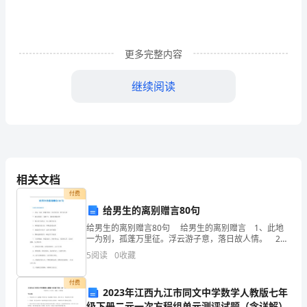
要
爱
护
更多完整内容
自
继续阅读
己
的
牙
齿》
相关文档
付费
在
给男生的离别赠言80句
户
给男生的离别赠言80句 给男生的离别赠言 1、此地
一为别，孤蓬万里征。浮云游子意，落日故人情。 2、
外
独自莫凭栏，无限江山，别时容易见时难。 3、轮台东
5
阅读
0
收藏
门送君去，雪上空留马行处。 4、寒雨连
活
付费
2023年江西九江市同文中学数学人教版七年
动
级下册二元一次方程组单元测评试题（含详解）