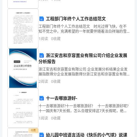
们关注的焦点。为了解决危险化学品安全管理中存
雨
突
工程部门年终个人工作总结范文
工程部门年终个人工作总结范文 时光过得飞快，在不
然
知不觉之中，充满希望的一年就要伴随着洁白祥瑞的雪
花到来了。在过去的一年里，我们有硕果累累的喜悦，
哭
1
阅读
0
收藏
也有与同事协同攻关的艰辛，就是这样，我们一步一步
坚实地
着
浙江安吉和京容置业有限公司介绍企业发展
来
分析报告
2
浙江安吉和京容置业有限公司 企业发展分析结果企业发
到
展指数得分企业发展指数得分浙江安吉和京容置业有限
公司综合得分说明：企业发展指数根据企业规模、企业
我
2
阅读
0
收藏
创新、企业风险、企业活力四个维度对企业发展情况进
行评
面
十一去哪旅游好-
前，
十一去哪旅游好?十一去哪旅游好? 十一去哪旅游好呢?
十一国庆有7天长假，怎么合理安排这7天长假呢，绝大
这
多数人肯定会选择旅游，但十一国庆出去旅游的人肯定
1
阅读
0
收藏
特别多，想看美景又不想人挤人，十一去哪旅
孩
付费
幼儿园中班语言活动《快乐的小气球》说课