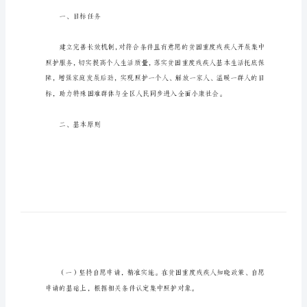
照
护
服
务
工
作
实
案。
施
方
一、目标任务