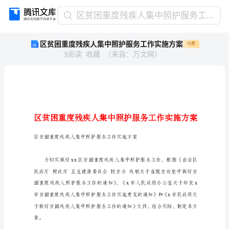
区
区贫困重度残疾人集中照护服务工作实施方案
贫
区贫困重度残疾人集中照护服务工作实施方案
付费
困
3
阅读
收藏
（
来自
：
万文网
）
重
度
残
疾
人
集
中