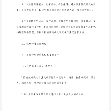
案
区
贫
困
重
度
残
疾
二、基本原则
人
集
中
照
护