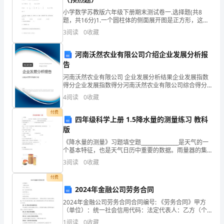
残
小学数学苏教版六年级下册期末测试卷一.选择题(共8
题，共16分)1.一个圆柱体的侧面展开图是正方形，这个
疾
圆柱体的底面直径与高的比是（ ）。A.1∶π B.π∶1 C.1
3
阅读
0
收藏
人
河南沃然农业有限公司介绍企业发展分析报
集
告
中
河南沃然农业有限公司 企业发展分析结果企业发展指数
得分企业发展指数得分河南沃然农业有限公司综合得分
三、认定标准及办理程序
说明：企业发展指数根据企业规模、企业创新、企业风
照
4
阅读
0
收藏
险、企业活力四个维度对企业发展情况进行评价。该企
业的
护
付费
四年级科学上册 1.5降水量的测量练习 教科
版
（一）集中照护对象应具备的条件
服
《降水量的测量》习题填空题_______________是天气的一
务
个基本特征，也是天气日历中重要的数据。雨量器的集
水漏斗用来_______________，容器中雨水的高度值就是
3
阅读
0
收藏
工
___________
1.xx区户籍且年满xx周岁以上；
付费
作
2024年金融公司劳务合同
实
2024年金融公司劳务合同合同编号: 《劳务合同》甲方
（单位）：统一社会信用代码：法定代表人：乙方（个
施
人）：身份证号码：根据《中华人民共和国劳动法》、
1
阅读
0
收藏