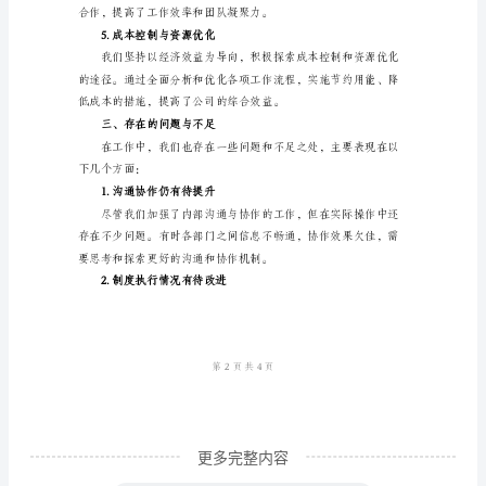
1.综合管理体系完善
公
室
综
合
2.办公环境改善
部
年
终
总
结
范
本
____
更多完整内容
年