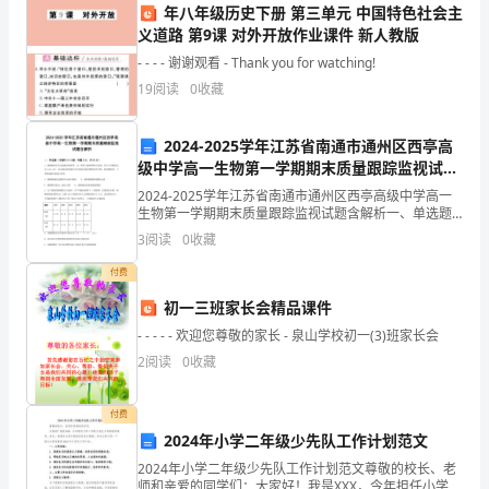
领
年八年级历史下册 第三单元 中国特色社会主
义道路 第9课 对外开放作业课件 新人教版
导、
- - - - 谢谢观看 - Thank you for watching!
同
19
阅读
0
收藏
事
三、存在的问题与不足
2024-2025学年江苏省南通市通州区西亭高
们：
级中学高一生物第一学期期末质量跟踪监视试题
含解析
大
2024-2025学年江苏省南通市通州区西亭高级中学高一
下几个方面：
生物第一学期期末质量跟踪监视试题含解析一、单选题
家
（本题共10小题，每题3分，共30分）1、瘦肉精的学名
3
阅读
0
收藏
为盐酸克伦特罗，是一种肾上腺类神经兴奋剂，
1.沟通协作仍有待提升
好！
付费
在
初一三班家长会精品课件
- - - - - 欢迎您尊敬的家长 - 泉山学校初一(3)班家长会
____
2
阅读
0
收藏
年
即
付费
2.制度执行情况有待改进
2024年小学二年级少先队工作计划范文
将
2024年小学二年级少先队工作计划范文尊敬的校长、老
师和亲爱的同学们：大家好！我是XXX，今年担任小学二