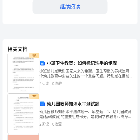
继续阅读
综
合
3.人力资源管理创新
部
年
相关文档
终
付费
小班卫生教案：如何标记洗手的步骤
总
小班幼儿是我们国家未来的希望，卫生习惯的养成是每
结
个幼儿教育中需要关注的一个重要问题。特别是在目前
4.内部沟通与协作加强
疫情防控形势下，做好幼儿的卫生防护工作更是教师们
2
阅读
0
收藏
尊
义不容辞的责任和义务。而标记洗手的步骤是一个重要
的教育课
敬
付费
幼儿园教师知识水平测试题
的
幼儿园教师知识水平测试题一、填空题：1、幼儿园教育
是(基础教育)的重要组成部分，是我国学校教育和终身教
各
育的奠基阶段。2、幼儿园的教育内容是全面的、启蒙性
2
阅读
0
收藏
的，可以相对划分为健康、(语言)、社会、科学、(
5.成本控制与资源优化
位