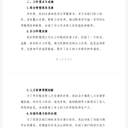
年
终
总
结
范
一、部门整体情况
本
2024
年
公
平。
司
二、工作亮点与成绩
办