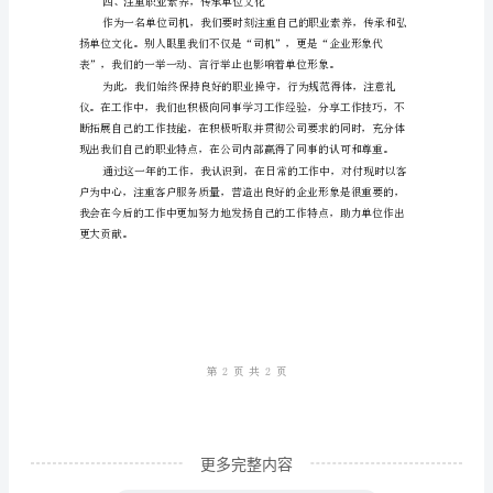
略
最
新
二、提高服务质量，
单
位
司
机
工
作
总
结：
积
极
更多完整内容