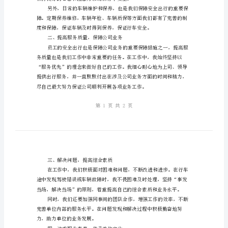
积
极
响
献了自己的力量。
应
一、加强安全意识，
公
司
发
展
战