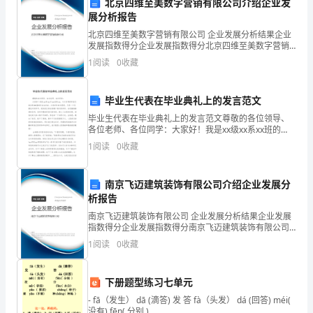
北京四维至美数字营销有限公司介绍企业发
机
展分析报告
工
北京四维至美数字营销有限公司 企业发展分析结果企业
发展指数得分企业发展指数得分北京四维至美数字营销
有限公司综合得分说明：企业发展指数根据企业规模、
作
1
阅读
0
收藏
企业创新、企业风险、企业活力四个维度对企业发展情
况进
总
毕业生代表在毕业典礼上的发言范文
结：
毕业生代表在毕业典礼上的发言范文尊敬的各位领导、
各位老师、各位同学：大家好！我是xx级xx系xx班的
积
xx，今天非常荣幸能代表全院09届的毕业生发言。大学
1
阅读
0
收藏
四年时光荏苒，又是一个凤凰花开的季节，很快我们将
极
响
南京飞迈建筑装饰有限公司介绍企业发展分
析报告
应
更大贡献。
南京飞迈建筑装饰有限公司 企业发展分析结果企业发展
指数得分企业发展指数得分南京飞迈建筑装饰有限公司
公
综合得分说明：企业发展指数根据企业规模、企业创
1
阅读
0
收藏
新、企业风险、企业活力四个维度对企业发展情况进行
司
评价。
发
下册题型练习七单元
- fā（发生） dā (滴答) 发 答 fà（头发） dá (回答) méi(
展
没有) fēn( 分别 )