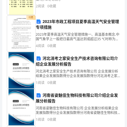
战
2
阅读
0
收藏
略
付费
2023年市政工程项目夏季高温天气安全管理
随
专项措施
2023年夏季高温天气安全管理措施一、高温基本概念.中
着
国气象学上一般把日最高气温达到或超过35 ℃时称为高
温。如果连续几天最高气温都超过35c时，即可称作“高
社
4
阅读
0
收藏
温热浪” 天气。世界气象组织建议高温热浪的
会
河北消考之家安全生产技术咨询有限公司介
绍企业发展分析报告
不
河北消考之家安全生产技术咨询有限公司 企业发展分析
断
结果企业发展指数得分企业发展指数得分河北消考之家
安全生产技术咨询有限公司综合得分说明：企业发展指
1
阅读
0
收藏
数根据企业规模、企业创新、企业风险、企业活力四个
发
维度
河南省姿魅佳生物科技有限公司介绍企业发
展，
展分析报告
经
河南省姿魅佳生物科技有限公司 企业发展分析结果企业
发展指数得分企业发展指数得分河南省姿魅佳生物科技
济
有限公司综合得分说明：企业发展指数根据企业规模、
1
阅读
0
收藏
企业创新、企业风险、企业活力四个维度对企业发展情
况进