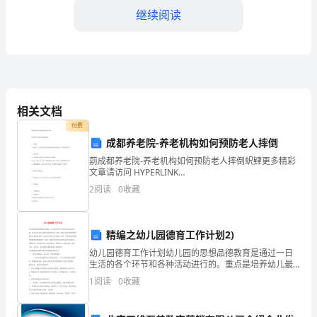
响
继续阅读
应
公
三、解决问题，提高综合素质
司
发
相关文档
付费
展
成都养老院-养老机构如何预防老人摔倒
战
莂成都养老院-养老机构如何预防老人摔倒蚇肄更多精彩
文章请访问 HYPERLINK
略
"http://www.hongxingyanglao.com" 成都养老院芄蒁
2
阅读
0
收藏
一、养老院 肈1.灯光设计：灯光不能
最
力，助力单位的业务发展。
新
精编之幼儿园德育工作计划2)
四、注重职业素养，
单
幼儿园德育工作计划幼儿园的思想品德教育是通过一日
生活的各个环节和各种活动进行的。重点是培养幼儿最
基本的思想行为习惯，使幼儿的品德和性格形成有个良
位
1
阅读
0
收藏
好的开端。应从幼儿的身心发展特点出发，并体现该阶
段教育的
司