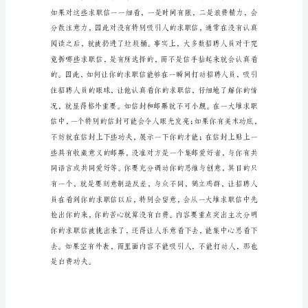
你
的
求
职
信
吸
引
人
找
工
作，
需
要