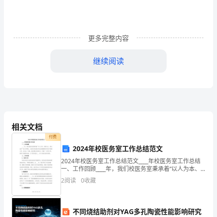
准
备
更多完整内容
求
继续阅读
职
简
外表要能吸引应聘者眼球
历，
当
相关文档
然
付费
也
2024年校医务室工作总结范文
2024年校医务室工作总结范文____年校医务室工作总结
少
一、工作回顾____年，我们校医务室秉承着“以人为本、
预防为主、综合治疗”的工作理念，全面负责校园内师生
不
2
阅读
0
收藏
的健康服务和医疗保健工作。在过去一年里，
了
不同烧结助剂对YAG多孔陶瓷性能影响研究