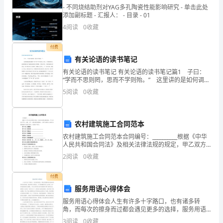
求
- 不同烧结助剂对YAG多孔陶瓷性能影响研究 - 单击此处
职
添加副标题 - 汇报人： - 目录 - 01
4
阅读
0
收藏
信，
求
付费
有关论语的读书笔记
职
有关论语的读书笔记 有关论语的读书笔记篇1 子曰：
“学而不思则罔，思而不学则殆。” 这里讲的是如何调和
信
“学”和“思”的矛盾。作为一个理科的学生，我觉得我对这
5
阅读
0
收藏
个问题有相对深入的理解。只学而不思，不易
可
以
农村建筑施工合同范本
说
农村建筑施工合同范本合同编号：__________根据《中华
人民共和国合同法》及相关法律法规的规定，甲乙双方
在平等、自愿、公平、诚信的原则基础上，就甲方委托
担
2
阅读
0
收藏
乙方进行农村建筑施工的相关事宜，达成如下协议
当
付费
着
服务用语心得体会
服务用语心得体会人生有许多十字路口，也有诸多转
向
角，而每次的擦身而过都会遇见更多的选择，服务用语
心得体会。对于短短数年的人生来说，每一
3
阅读
0
收藏