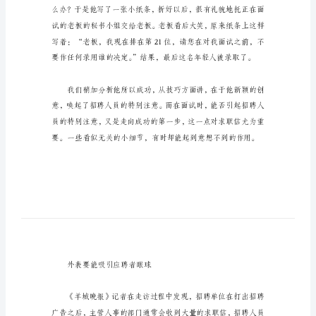
技
巧
求
职
信
取
胜
技
巧
如
何
让