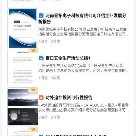
招
聘
河南领拓电子科技有限公司介绍企业发展分
人
析报告
河南领拓电子科技有限公司 企业发展分析结果企业发展
是白费功夫。
员
指数得分企业发展指数得分河南领拓电子科技有限公司
综合得分说明：企业发展指数根据企业规模、企业创
1
阅读
0
收藏
进
新、企业风险、企业活力四个维度对企业发展情况进行
评价。
付费
行
百日安全生产活动总结1
“眉
百日安全生产活动总结[1]本篇《百日安全生产活动总
结》是由工作总结为大家提供的，还为大家提供优质的
目
年终工作总结、年度工作总结、个人工作总结,包括党支
1
阅读
0
收藏
部工作总结、班主任工作总结、财务工作总结及试用期
传
工作
付费
情”
对外追加投资可行性报告
- 对外追加投资可行性报告 - CATALOGUE - 目录 - 项目背
的
景与缘由追加投资方案介绍市场分析与前景预测技术可
行性分
重
5
阅读
0
收藏
任。
付费