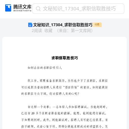
文
文秘知识_17304_求职信取胜技巧
秘
文秘知识_17304_求职信取胜技巧
付费
知
2
阅读
收藏
（
来自
：
第一文库网
）
识
_17304_
求
职
信
取
胜
如何让你的求职信吸引人