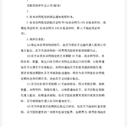
中，
将
运，须注明分批号。
货
物
净重和货号。
定
义
成：
但
凡
按货号列明重量。
经
单证
由
运
输