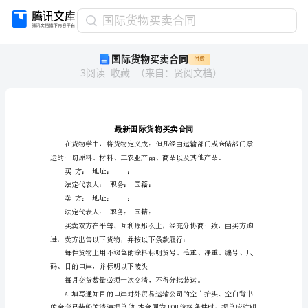
国
国际货物买卖合同
际
国际货物买卖合同
付费
货
3
阅读
收藏
（
来自
：
贤阅文档
）
物
买
卖
合
同
最
新