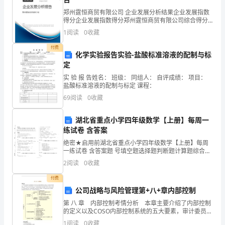
料、
郑州霆恒商贸有限公司 企业发展分析结果企业发展指数
得分企业发展指数得分郑州霆恒商贸有限公司综合得分
材
说明：企业发展指数根据企业规模、企业创新、企业风
1
阅读
0
收藏
书)。
险、企业活力四个维度对企业发展情况进行评价。该企
业的
料、
付费
A.离岸价条款：
化学实验报告实验-盐酸标准溶液的配制与标
工
定
实 验 报 告姓名： 班级： 同组人： 自评成绩： 项目：
农
盐酸标准溶液的配制与标定 课程：
业
69
阅读
0
收藏
产
湖北省重点小学四年级数学【上册】每周一
练试卷 含答案
品、
绝密★启用前湖北省重点小学四年级数学【上册】每周
商
一练试卷 含答案题 号填空题选择题判断题计算题综合题
应用题总分得 分考试须知：
2
阅读
0
收藏
品
付费
以
公司战略与风险管理第+八+章内部控制
及
第 八 章 内部控制考情分析 本章主要介绍了内部控制
的定义以及COSO内部控制系统的五大要素，审计委员会
的监察角色、内部控制与公司治理等内容。复习时应重
其
1
阅读
0
收藏