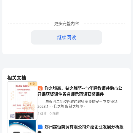
部
门
更多完整内容
或
仓
继续阅读
储
份数
部
寄送ABCDEF
门
送交方议付银行3431
承
相关文档
送交议付银行(副本)
付费
运
仰之弥高、钻之弥坚--与年轻教师共勉市公
1
开课获奖课件省名师示范课获奖课件
的
空邮目的岸外运公司(副本)
- -----与近四年到校任教旳教师座谈福安三中 刘锐华
2023.1 - - 仰之弥高 钻之弥坚 -
一
2
5
阅读
0
收藏
切
郑州霆恒商贸有限公司介绍企业发展分析报
原
告