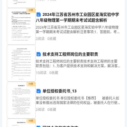
点理解COSO内部控制系统五大要素。本章内容
他
付费
2024年江苏省苏州市工业园区星海实验中学
产
八年级物理第一学期期末考试试题含解析
品。
2024年江苏省苏州市工业园区星海实验中学八年级物理
第一学期期末考试试题含解析注意事项:1．答题前，考生
先将自己的姓名、准考证号码填写清楚，将条形码准确
2
阅读
0
收藏
粘贴在条形码区域内。2．答题时请按要求用笔。3．
买
技术支持工程师岗位的主要职责
方：
技术支持工程师岗位的主要职责技术支持工程师的主要
职责包括：1. 为客户提供技术支持和解决方案，解决客
地
户在产品使用、故障排除和技术问题方面的困扰。2. 跟
10
阅读
0
收藏
踪和处理客户的技术支持请求，确保及时解决问题并提
址：
付费
：
单位授权委托书_13
单位授权委托书 单位授权委托书【推荐】 被委托人如
果没有做出违背国家法律的任何权益，被委托人在行使
法
权力时委托人不得以任何理由反悔委托事项。在现实社
2
阅读
0
收藏
会中，接触并使用委托书的人越来越多，
定
付费