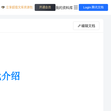
立享超值文库资源包
我的资料库
开通会员
Login 腾讯文档
编辑文档
_。我有一双明亮的大凤眼，高高
长了两颗超级大的门牙，看起来像