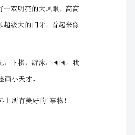
和西游记，下棋，游泳，画画。我
重很轻，瘦瘦的。有一头乌溜溜的
秀发，每当便服日时，妈妈就会帮我绑个漂亮的辫子，穿着可爱的洋装。
不耐烦的时候，就会大发雷霆，控