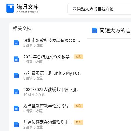
简
短
相关文档
简短大方的自
大
深圳市尔歌科技发展有限公司介绍企业发展分析报告
方
2
阅读
0
收藏
2024年总结范文作文教学工作总结
的
付费
3
阅读
0
收藏
自
八年级英语上册 Unit 5 My Future Lesson 30 A Famous Friend预习学案（新版）冀教版
8
阅读
0
收藏
我
2022-2023人教版七年级下册期末数学测试卷及答案
10
阅读
0
收藏
介
观点型教育教学论文的写作程式
付费
绍
6
阅读
0
收藏
加速传感器在地震监测中的应用
付费
简
2
阅读
0
收藏