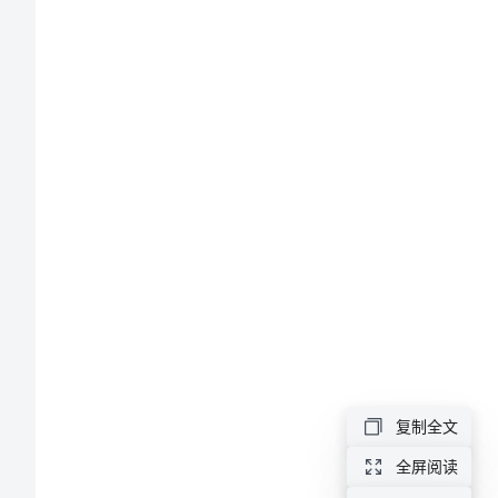
短
大
方
的
自
我
介
绍
简
短
大
复制全文
方
全屏阅读
的