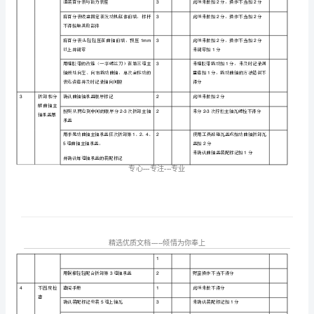
序号
作业流程
作业内容
配分
6
前期准备
确认工具、清洁、整理工作台，检查并确认
1
1
页)
新零件
检查发动机安装及支架牢固情况
1
曲
检查并记录发动机号码
1
轴
拆
旋转曲轴度以上，检查曲轴运转情况
360
1
装
测量轴向
查询手册
2
1
间隙
作
使用棉丝或压缩空气，清洁曲轴前端轴向间
2
隙测量部位
业
清洁百分表表头、表杆、测量头后组装，并
评
3
轻轻按动量头，检验灵敏度
分
组装百分表与磁力表座
3
表
将百分表吸盘固定在发动机缸体前端，标杆
3
选
不得接触其他部件