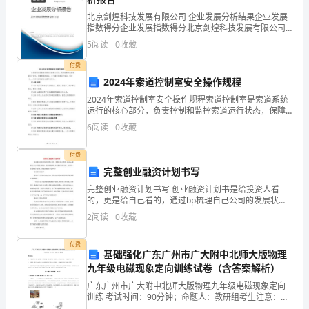
分
再次转动大于曲轴度，进行读数、及时
360
北京剑煌科技发展有限公司 企业发展分析结果企业发展
2
扣
指数得分企业发展指数得分北京剑煌科技发展有限公司
记录
综合得分说明：企业发展指数根据企业规模、企业创
分
5
阅读
0
收藏
新、企业风险、企业活力四个维度对企业发展情况进行
评价。
说
付费
清洁并检
从缸体上取下曲轴，禁止磕碰曲轴，将曲轴
5
2
2024年索道控制室安全操作规程
查部件
立放在飞轮上
明
2024年索道控制室安全操作规程索道控制室是索道系统
运行的核心部分，负责控制和监控索道运行状态，保障
备
乘客的安全。为了确保索道运行安全，制定《____年索道
确认装配标记分解上、下主轴承盖上的轴瓦
6
阅读
0
收藏
1
控制室安全操作规程》。第一章 总则第一条 为了
注
清洁缸体上轴承座、下轴承座、曲轴轴瓦、
4
付费
1
螺栓孔、油孔、曲轴、并且目视检查各部件
完整创业融资计划书写
表面的状况
前
完整创业融资计划书写 创业融资计划书是给投资人看
的，更是给自己看的，通过bp梳理自己公司的发展状
期
态、发展战略和资本部署是非常必要。如何写一份能够
2
阅读
0
收藏
打动投资人的创业融资计划书呢? 创业
准
付费
基础强化广东广州市广大附中北师大版物理
备
九年级电磁现象定向训练试卷（含答案解析）
确
广东广州市广大附中北师大版物理九年级电磁现象定向
测量曲轴
查看手册
6
1
训练 考试时间：90分钟；命题人：教研组考生注意：
轴颈
1、本卷分第I卷（选择题）和第Ⅱ卷（非选择题）两部