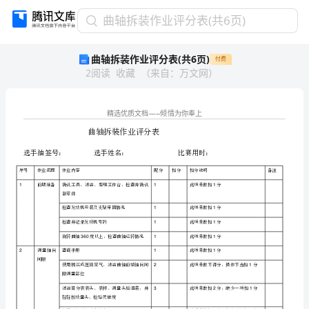
曲
曲轴拆装作业评分表(共6页)
轴
曲轴拆装作业评分表(共6页)
付费
拆
2
阅读
收藏
（
来自
：
万文网
）
装
作
业
评
分
曲轴拆装作业评分表
表
(共