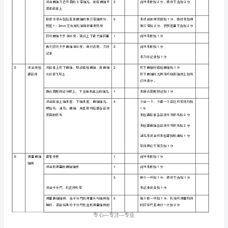
手
将百分表头轻轻压在曲轴前端，预压
1mm
3
抽
以上并调零
签
用缠胶带的改锥（一字螺丝刀）在第三道主
3
号：
轴颈处向左、向右撬动曲轴，单次全移动的
表达读值并及时记录轴向间隙
选
拆卸和分
确认曲轴轴承盖顺序标记
3
2
手
解曲轴主
按照从两边到中间的顺序分次拆卸主轴
2-3
2
姓
轴承盖罩
承盖
名：
用手晃动曲轴主轴承盖依次拆卸第、、、
124
2
比
道曲轴主轴承盖，
5
赛
并确认每道轴承盖的装配标记
用
时：
序