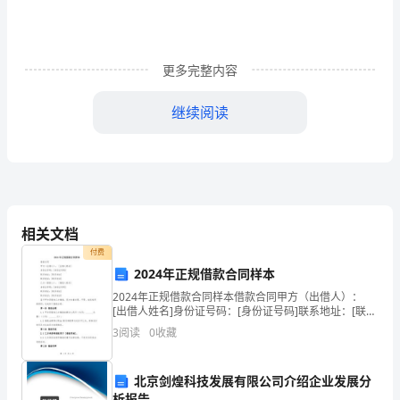
号
作
更多完整内容
业
继续阅读
流
1
程
作
用铜棒轻轻配合拆卸第道轴承盖
3
2
业
不圆度检
查阅手册
4
1
查
相关文档
内
确认装配标记安装道上轴瓦
5
3
付费
容
2024年正规借款合同样本
清洁曲轴及已安装的道轴瓦，并将曲轴安
5
3
2024年正规借款合同样本借款合同甲方（出借人）：
装在缸体上
配
[出借人姓名]身份证号码：[身份证号码]联系地址：[联系
地址]联系电话：[联系电话]乙方（借款人）： [借款人姓
分
将百分表头轻轻压在曲轴的第三道轴颈处，
3
阅读
0
收藏
5
名]身份证号码：[身份证号码]联系地
预压～左右并校准指针基数刻度
12mm
扣
北京剑煌科技发展有限公司介绍企业发展分
转动曲轴大于度，确认上下最大偏转量
360
1
析报告