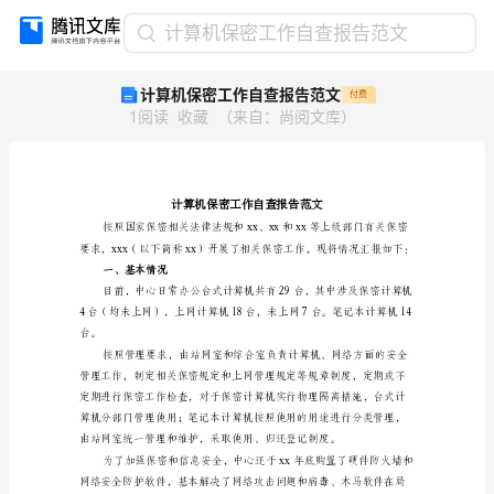
计
计算机保密工作自查报告范文
算
计算机保密工作自查报告范文
付费
机
1
阅读
收藏
（
来自
：
尚阅文库
）
保
密
工
作
自
查
报