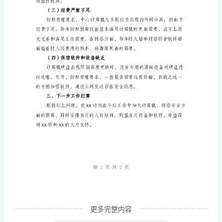
查
二、存在问题
报
告
范
（一）计算机、网络设备不足
文
按
照
国
问题，通过U
家
保
密
相
关
更多完整内容