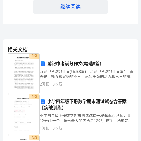
法
继续阅读
律
法
规
和
相关文档
威胁很难发现，隐患依然存在。
xx、
付费
游记中考满分作文(精选8篇)
xx
游记中考满分作文(精选8篇) 游记中考满分作文篇1 青
和
春是一幅五彩缤纷的图画，尽显生命的活力和人生的精
彩。当它的画笔掌握在年轻人的手中，他们会如何把握
2
阅读
0
收藏
呢？是用心地为它锦上添花，极尽岁月之绚烂美好
xx
付费
等
小学四年级下册数学期末测试试卷含答案
【突破训练】
上
质亟待提高。
小学四年级下册数学期末测试试卷一.选择题(共6题，共
级
12分)1.一个三角形最大的内角是120°，这个三角形是（
（三）经费严重不足
）。 A.钝角三角形 B.锐角三角形 C.直角三角形2.两个完
1
阅读
0
收藏
部
付费