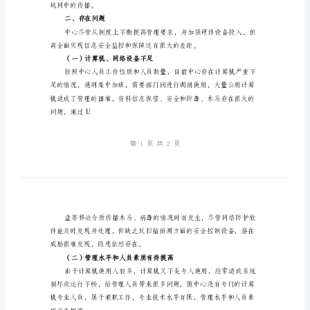
一、基本情况
告
范
文
台。
计
算
机
保
密
工
作
自
域网中的传播。