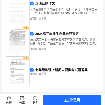
门
珍珠话题作文
有
珍珠话题作文珍珠话题作文 在日常学习、工作或生活
中，许多人都有过写作文的经历，对作文都不陌生吧，
作文一定要做到主题集中，围绕同一主题作深入阐述，
关
2
阅读
0
收藏
切忌东拉西扯，主题涣散甚至无主题。作文的注意事项
有
保
（四）保密软件和设备缺乏
付费
2024高三毕业生档案自我鉴定
密
2024高三毕业生档案自我鉴定尊敬的评审老师：您好！
要
我是一名2024年高三毕业生，非常荣幸能够有机会向您
展示我的档案自我鉴定。在这份自我鉴定中，我将向您
3
阅读
0
收藏
求，
展示我在学习、品德、个人发展等方面的自我认知和自
xxx（以
付费
三、下一步工作打算
下
七年级地理上册期末模拟考试附答案
1
阅读
0
收藏
简
称
到xx局和xx的大力支持。
xx）
开
立即使用
收藏
分享
更多