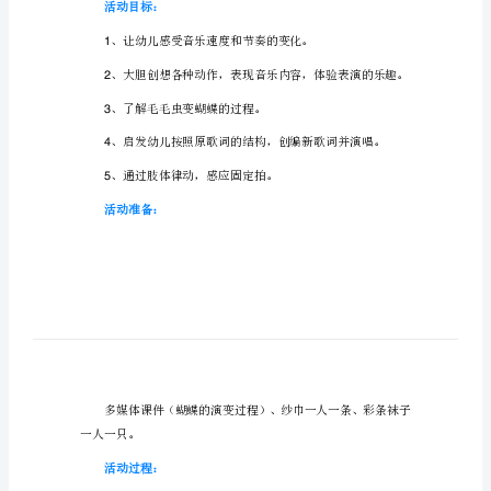
毛
虫
变
蝴
蝶》
含
反
思教案吧。
思
活动目标：
中
班
1