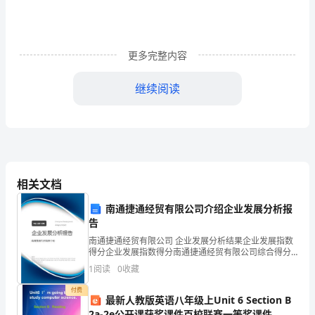
《毛
毛
更多完整内容
虫
继续阅读
变
蝴
蝶》
一人一只。
含
相关文档
活动过程：
反
南通捷通经贸有限公司介绍企业发展分析报
思
告
南通捷通经贸有限公司 企业发展分析结果企业发展指数
得分企业发展指数得分南通捷通经贸有限公司综合得分
中
说明：企业发展指数根据企业规模、企业创新、企业风
1
阅读
0
收藏
险、企业活力四个维度对企业发展情况进行评价。该企
班
业的
付费
最新人教版英语八年级上Unit 6 Section B
音
非常难受，于是它悄然离去。
2a-2e公开课获奖课件百校联赛一等奖课件