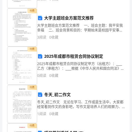
适
在过去一学期中的工作成果与反思。一、教学工作的回
3
用
付费
大学主题班会方案范文推荐
于
大学主题班会方案范文推荐 一、班会主题：我平安我
中
幸福 二、班会背景和目的：学期始末是校园平安事件
的高发期。通过组织校园平安教育主题班会，教育和引
慢爬，
3
阅读
0
收藏
导学生提高防火、防盗、防抢、防骗、防传销、防邪教
班
付费
的
2025年成都市租赁合同协议制定
音
2025年成都市租赁合同协议制定甲方（出租方）：____
乙方（承租方）：____根据《中华人民共和国合同法》、
乐
《中华人民共和国城市房地产管理法》及相关法律法规
0
阅读
0
收藏
的规定，甲乙双方本着平等、自愿、公平、诚信
主
付费
题
冬天_初二作文
教
冬天_初二作文 无论在学习、工作或是生活中，大家都
经常看到作文的身影吧，写作文是培养人们的观察力、
联想力、想象力、思考力和记忆力的重要手段。相信许
学
1
阅读
0
收藏
多人会觉得作文很难写吧，以下是小编精心整理的冬天_
初
活
付费