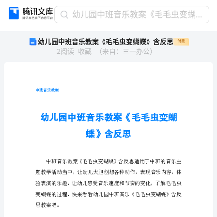
幼
幼儿园中班音乐教案《毛毛虫变蝴蝶》含反思
儿
幼儿园中班音乐教案《毛毛虫变蝴蝶》含反思
付费
园
2
阅读
收藏
（
来自
：
三一办公
）
中
班
音
乐
教
中班音乐教案
案
《毛