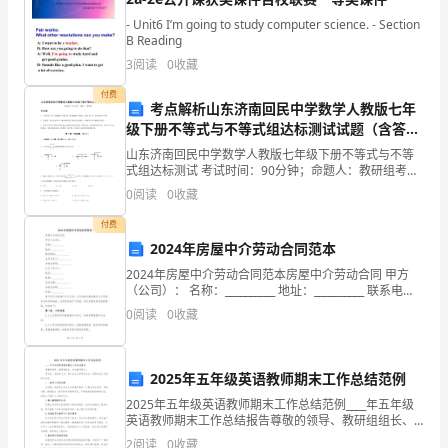
乐
- Unit6 I’m going to study computer science. - Section
B Reading
教
3
阅读
0
收藏
几位幼儿说一说什时候会伤心？
案
付费
考点解析山东济南回民中学数学人教版七年
级下册不等式与不等式组达标测试试题（含答案
《毛
解析）
山东济南回民中学数学人教版七年级下册不等式与不等
毛
式组达标测试 考试时间：90分钟；命题人：教研组考生
注意：1、本卷分第I卷（选择题）和第Ⅱ卷（非选择题）
0
阅读
0
收藏
虫
两部分，满分100分，考试时间90分钟2、答卷前
播放第一段音乐，让幼儿倾听
付费
变
2024年房屋中介劳动合同范本
1
蝴
2024年房屋中介劳动合同范本房屋中介劳动合同 甲方
（公司）： 名称：__________ 地址：__________ 联系电
蝶》
什么？
话：__________ 法定代表人：__________ 身份证号码：_
0
阅读
0
收藏
含
2
反
2025年五年级英语教师期末工作总结范例
2025年五年级英语教师期末工作总结范例____年五年级
思
:
英语教师期末工作总结报告尊敬的领导、教研组组长、
各位教师同仁：您们好。我荣幸之至，得以在此分享我
2
阅读
0
收藏