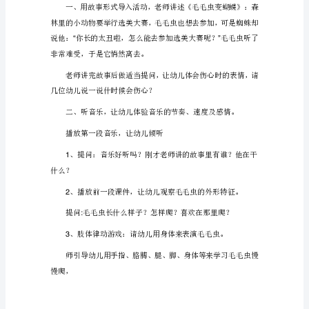
音
乐
2
教
、了解毛毛虫变蝴蝶的过程。
3
案
幼
4
儿
、
5
园
中
活动准备：
班
音
乐
教
案