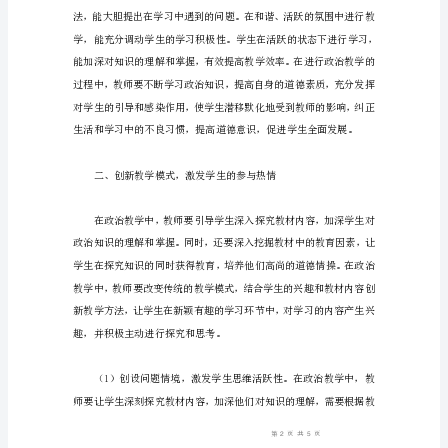
新
最优化。
教
学
模
式
研
究
摘
要：
政
治
教
学