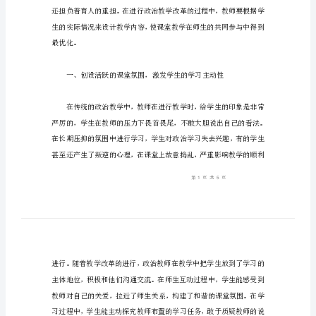
模
式
研
的参与热情。
究
新
课
改
下
政
治
创