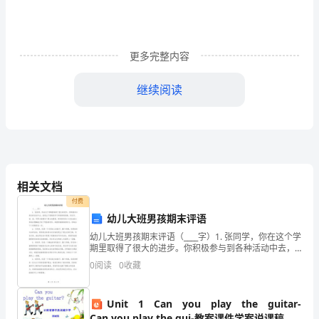
不
仅
更多完整内容
要
注
继续阅读
重
培
养
学
相关文档
付费
生
幼儿大班男孩期末评语
的
幼儿大班男孩期末评语（____字）1. 张同学，你在这个学
期里取得了很大的进步。你积极参与到各种活动中去，
学
表现出了很高的学习和探索的热情。你在听、说、读、
0
阅读
0
收藏
写等方面都有了很大的提高，特别是你的口头表达能
习
Unit 1 Can you play the guitar-
能
Can you play the gui-教案课件学案说课稿知