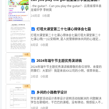
力，
识点汇总归纳试题测试真题-初中英语七年级下
- the guitar? - Can you play the guitar? - 云南省禄丰县
册
龙城中学 李树英
还
24
阅读
0
收藏
要
灯塔大课堂第二十七课心得体会七篇
对
灯塔大课堂第二十七课心得体会七篇灯塔大课堂第二十
学
七课心得(一)公安精神, 是人民警察群体共同的心理定势
和价值取向, 是警察文化、价值观念、道德观念的综合体
8
阅读
0
收藏
生
现和高度概括, 是人民警察共同的认识和追求
进
付费
2024年端午节主题优秀演讲稿
行
2024年端午节主题优秀演讲稿尊敬的各位领导、亲爱的
同事们：大家好！我是来自XX公司的小明，很荣幸能够
道
在这里向大家分享有关2024年端午节的主题演讲。我想
2
阅读
0
收藏
与大家一起回顾传统、传承文化，共同感受端午节所
德
付费
教
乡间的小路教学设计
育，
学生课堂活动设计表单设计说明活动拟解决的 问题解决
学生在歌唱时，干巴巴的演唱，没有律动，情感投入不
充分活动导语为了营造浓厚的学习氛围，提高学生的音
让
3
阅读
0
收藏