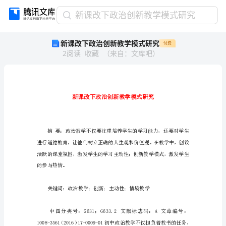
新
新课改下政治创新教学模式研究
课
新课改下政治创新教学模式研究
付费
改
2
阅读
收藏
（
来自
：
文库吧
）
下
政
治
创
新
教
学