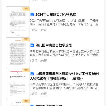
乐学习兴趣，特创编律动活动步骤 或环节在歌曲学唱完
趣，并积极主动进行探究和思考。
之后
他
付费
们
2024年火车站实习心得总结
2024年火车站实习心得总结一、项目背景在____年暑假
树
期间，我有幸在某地火车站进行为期三个月的实习。该
火车站位于某地省会城市，是该地区最大的铁路交通枢
3
阅读
0
收藏
立
纽，承载了大量的旅客和货运流量。我作为实习生，主
正
付费
幼儿园中班语言教学反思
确
幼儿园中班语言教学反思幼儿园中班语言教学反思1入园
以来，我发现班内性格各异的孩子不乏人数，在生活中
的
不愿开口不善交流，这样的孩子朋友少，适应环境的能
6
阅读
0
收藏
力差，当他们遇到困难和挫折时，不会主动地与他人诉
人
说，寻
付费
生
山东济南市济阳区选聘乡村振兴工作专员94
人模拟试卷【附答案解析】（第1期）
观
山东济南市济阳区选聘乡村振兴工作专员94人模拟试卷
【附答案解析】答题时间：120分钟 试卷总分：100分
和
试卷试题：共200题题型单选题多选题填空题判断题简答
2
阅读
0
收藏
题公文写作合计统分人得分一.单选题
价
付费