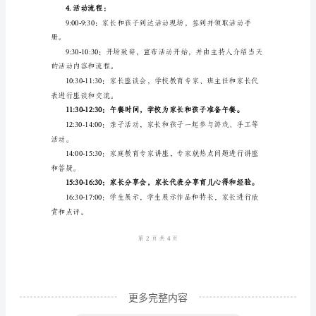
策
划
子一起参与其中，增强亲子关系。
方
案
策
决实际问题。
划
方
案：
让各家长之间可以互
____
年
小
学
更多完整内容