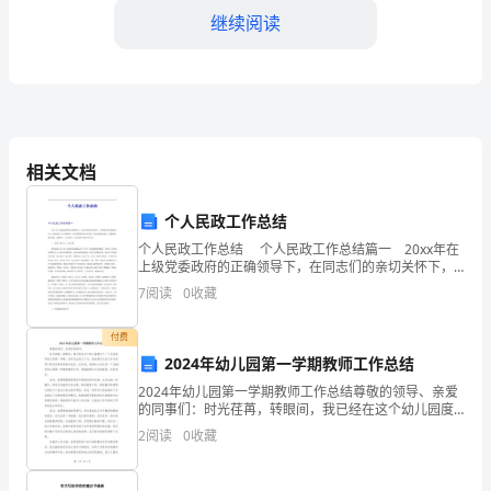
家
继续阅读
长
会
活
动
相关文档
一、
三、活动安排：
个人民政工作总结
活
个人民政工作总结 个人民政工作总结篇一 20xx年在
动
上级党委政府的正确领导下，在同志们的亲切关怀下，
我坚持以经济建设为中心，服从服务于大局的稳定，以
7
阅读
0
收藏
目
年初制定的目标为主线，以争先创优为动力，更新观
标：
付费
2024年幼儿园第一学期教师工作总结
1.
2024年幼儿园第一学期教师工作总结尊敬的领导、亲爱
4.活动流程：
的同事们：时光荏苒，转眼间，我已经在这个幼儿园度
提
过了一个充实而有意义的第一学期。回首过去的几个
2
阅读
0
收藏
月，我深感自己在工作中获得了很多宝贵的经验和成
供
长。在这