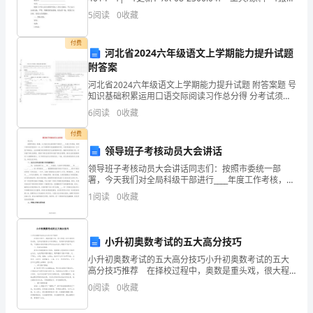
交
合同甲方：_________________________
赏和点评。
5
阅读
0
收藏
流
付费
河北省2024六年级语文上学期能力提升试题
提
附答案
供
河北省2024六年级语文上学期能力提升试题 附答案题 号
知识基础积累运用口语交际阅读习作总分得 分考试须
一
知：
6
阅读
0
收藏
个
付费
领导班子考核动员大会讲话
良
领导班子考核动员大会讲话同志们：按照市委统一部
好
署，今天我们对全局科级干部进行____年度工作考核，科
级干部年度考核每年一次，在干部管理中起着重要的作
1
阅读
0
收藏
的
用。年度考核是对每一位中层干部政治、业务和履行岗
位职
平
小升初奥数考试的五大高分技巧
台，
小升初奥数考试的五大高分技巧小升初奥数考试的五大
高分技巧推荐 在择校过程中，奥数是重头戏，很大程
促
度上决定着择校的成败。怎样在奥数考试中拿得高分，
0
阅读
0
收藏
取得择校的最终胜利呢，下面就来看看奥数名师总结出
进
来五