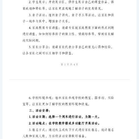
划
平台，促进双方的互动和理解。
方
案
强家校合作。
2024
年
小
二、活动内容：
学
家
长
会
力、综合素质和健康成长。
活
动