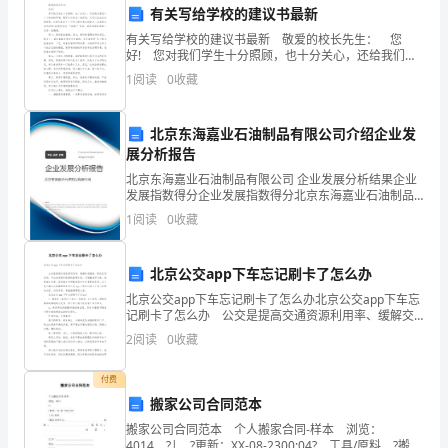
交
册。
有关写给学校的建议书最新
流
有关写给学校的建议书最新 敬爱的校长先生： 您
好! 您对我们学生十分照顾，也十分关心，还给我们营
平
造了一个美好的环境，既可以认真专一地读书，又可以
的活动内容和流程。
1
阅读
0
收藏
自由自在地玩耍，让我们度过了一个开心而有意义的
台：
北京东海嘉业石油制品有限公司介绍企业发
为
展分析报告
表进行座谈和交流。
家
北京东海嘉业石油制品有限公司 企业发展分析结果企业
发展指数得分企业发展指数得分北京东海嘉业石油制品
长
有限公司综合得分说明：企业发展指数根据企业规模、
1
阅读
0
收藏
企业创新、企业风险、企业活力四个维度对企业发展情
和
况进
活动。
北京公交app下车忘记刷卡了怎么办
孩
北京公交app下车忘记刷卡了怎么办北京公交app下车忘
子
记刷卡了怎么办 公交是提高交通资源利用率、缓解交
通拥堵、降低交通污染、节土地资源和能源的重要手
2
阅读
0
收藏
段，对增强城市功能、统筹城乡发展、促进城乡共同
的
和答疑。
付费
沟
搬家公司合同范本
通
搬家公司合同范本 个人搬家合同-样本 浏览：
4014 ?| ?更新：XX-08-2300:04? 工具/原料 ?搬家