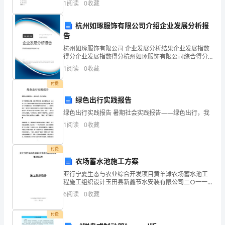
1
阅读
0
收藏
证C: 作用D: 措施答案：B
师、
杭州如琢服饰有限公司介绍企业发展分析报
可
告
爱
杭州如琢服饰有限公司 企业发展分析结果企业发展指数
得分企业发展指数得分杭州如琢服饰有限公司综合得分
说明：企业发展指数根据企业规模、企业创新、企业风
的
1
阅读
0
收藏
险、企业活力四个维度对企业发展情况进行评价。该企
业的
孩
付费
绿色出行实践报告
子
绿色出行实践报告 暑期社会实践报告——绿色出行，我
们，
1
阅读
0
收藏
上
付费
午
农场蓄水池施工方案
好：
亚行宁夏生态与农业综合开发项目黄羊滩农场蓄水池工
程施工组织设计玉田县新鑫节水安装有限公司二○一一
年六月目 录 TOC \o "1-3" \h \z HYPERLINK \l "_Toc2942
6
阅读
0
收藏
我
付费