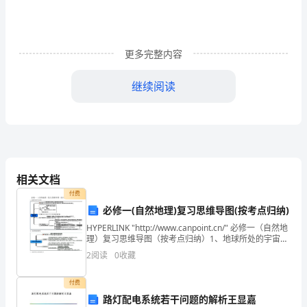
面
是
更多完整内容
为
大
继续阅读
家
的
关
长，繁殖。
于
相关文档
付费
珍
地。而我们，应该感恩父母。
必修一(自然地理)复习思维导图(按考点归纳)
惜
HYPERLINK "http://www.canpoint.cn/" 必修一（自然地
理）复习思维导图（按考点归纳）1、地球所处的宇宙环
父
境 INCLUDEPICTURE "http://s13.sin
2
阅读
0
收藏
母
付费
的，
路灯配电系统若干问题的解析王显嘉
怀?