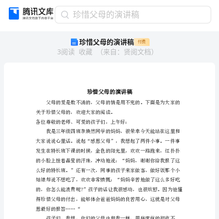
珍
珍惜父母的演讲稿
惜
珍惜父母的演讲稿
付费
父
3
阅读
收藏
（
来自
：
贤阅文档
）
母
的
演
讲
稿
珍
惜
关于珍惜父母的，欢迎大家的阅读。