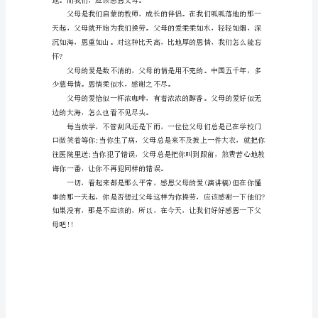
不
清
的，
父
母
的
谢谢大家。
情
亲爱的同学们：
是
用
不
完
的。
下