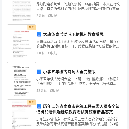
路灯配电系统若干问题的解析王显嘉 摘要：本文在行文
欢
思路上首先通过相关的路灯配电系统的实例来进行文章
的论述，对路灯配电系统中存在的问题，如单相接地保
迎
2
阅读
0
收藏
护灵敏度校验、保护设置、接地型式选择等等。进行了
少慈母情。恩情柔似水，感谢
大
付费
大班体育活动《压路机》教案反思
家
边的大海，怎么也看不见尽头。
大班体育活动《压路机》教案反思 ▲活动名称：慢吞吞
的
的压路机 ▲活动目标： 1、感受压路机行动缓慢的特
点。 2、培育幼儿的口语表达力量。 3、培育幼
1
阅读
0
收藏
阅
读。
小学五年级古诗词大全完整版
各
小学五年级古诗词大全 上册：《泊船瓜洲》 《秋思》
诲你一番，让你不再犯同样的错误。
《长相思》 《泊船瓜洲》 作者：王安石（唐代诗
位
人） 京口瓜洲一水间，钟山只隔数重山。 春风又绿
43
阅读
0
收藏
江南岸，明月何时照我还。 《秋思
尊
付费
历年江苏省南京市建筑工程三类人员安全知
敬
识岗前培训及继续教育考试真题带精品答案
的
历年江苏省南京市建筑工程三类人员安全知识岗前培训
及继续教育考试真题带精品答案第I部分 单选题（50题）
母吧!!
老
1. 安全生产管理是实现安全生产的重要( )。A: 依据B: 保