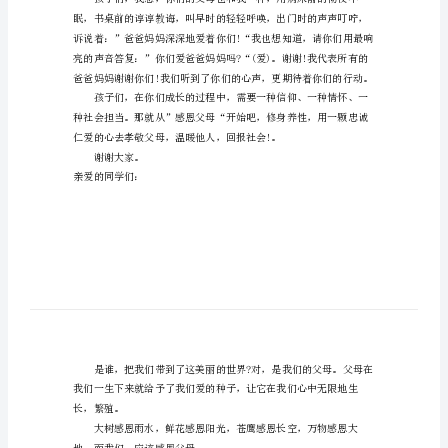
父
母
的
演
讲
稿
父
母
的
恩最好的报答……“
爱
是
数