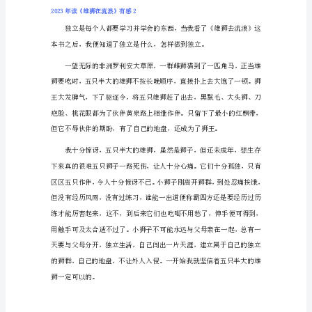
《雄
狮
在
流
浪》
有
又来了两头雄狮，打破了它的理想。
感
1
之
前，
去
新