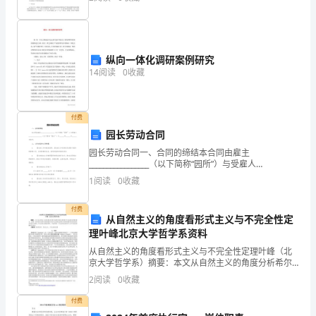
口中学学什么？怎样学习？从杜郎口参观学习回来，这
是
是我思考
我
自
纵向一体化调研案例研究
14
阅读
0
收藏
己
狮一定可以的。
挑
付费
的，
园长劳动合同
因
园长劳动合同一、合同的缔结本合同由雇主
_________________（以下简称“园所”）与受雇人
_________________（以下简称“园长”）于______年______月
为
1
阅读
0
收藏
______日签
它
付费
从自然主义的角度看形式主义与不完全性定
是
理叶峰北京大学哲学系资料
沈
从自然主义的角度看形式主义与不完全性定理叶峰（北
京大学哲学系）摘要：本文从自然主义的角度分析希尔
伯特方案与哥德尔不完全性定理的意义，说明一种对希
石
2
阅读
0
收藏
尔伯特方案的修改还是可以帮助达到希尔伯特的数学哲
学的基本
溪
付费