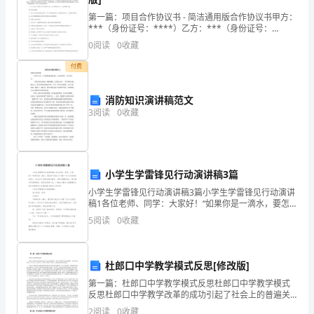
一
第一篇：项目合作协议书 - 简洁通用版合作协议书甲方：
本
***（身份证号：****）乙方：***（身份证号：
****）甲乙双方经友好协商特签订合作协议如下：一、
0
阅读
0
收藏
书，
甲乙双方合作项目为：代理****品牌在广东
付费
名
叫
消防知识演讲稿范文
3
阅读
0
收藏
《雄
狮
去
小学生学雷锋见行动演讲稿3篇
小学生学雷锋见行动演讲稿3篇小学生学雷锋见行动演讲
流
稿1各位老师、同学：大家好！“如果你是一滴水，要怎
样才能永不干涸？”在今天的班队会课上，班主任卢老师
浪》，
5
阅读
0
收藏
向我们提问。同学们踊跃发言，我们把手举得高高的，
唯
这
杜郎口中学教学模式反思[修改版]
背
第一篇：杜郎口中学教学模式反思杜郎口中学教学模式
书
反思杜郎口中学教学改革的成功引起了社会上的普遍关
注，杜郎口的经验在各学校普遍推广。我们应该向杜郎
2
阅读
0
收藏