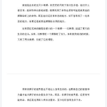
2023
年
读
《雄
狮
在
流
浪》
有
感
狮子的眼里，皇
2023
年
读