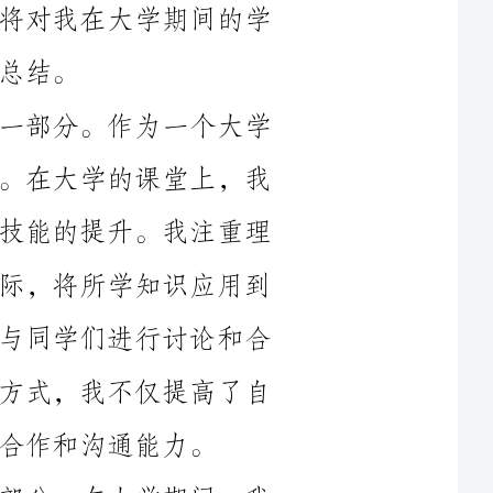
首先，学习是我大学生活中最重要的一部分。作为一个大学
生，我深知学习是我最基本的责任和使命。在大学的课堂上，我
积极参与各种学习活动，努力追求知识和技能的提升。我注重理
论学习和实践结合，努力做到理论联系实际，将所学知识应用到
实际问题解决中。在课内课外，我都尽力与同学们进行讨论和合
作，共同探讨和解决问题。通过这种学习方式，我不仅提高了自
其次，实践是我大学生活中重要的一部分。在大学期间，我
积极参加各种实践活动，如社会实践、实习和项目实训等。通过
这些实践活动，我得到了很多宝贵的实践经验和实际操作能力。
我曾参与到一个社会实践项目中，通过调研和采访，我深入了解
了社会问题和人民群众的生活状况，增进了对社会现实的认识。