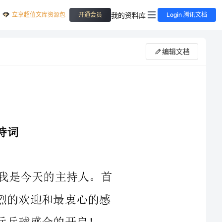
立享超值文库资源包
我的资料库
开通会员
Login 腾讯文档
编辑文档
是今天的主持人。首
最衷心的感
乒乓球作为我国的国球，深受亿万人民的热爱和关注。无论是作
为一项体育竞技项目，还是作为一种日常娱乐活动，乒乓球都展现了