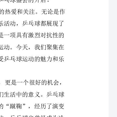
中国人民顽强拼搏、团结协作的精神。它既是一项具有激烈对抗性的
比赛，同时也是一项增进友谊、促进交流的运动。今天，我们聚集在
这里，一起迎接世界各地的选手们，共同感受乒乓球运动的魅力和乐
本次开幕式不仅是我们迎接比赛的开始，更是一个很好的机会，
让我们回顾乒乓球的历史，思考乒乓球在我们生活中的意义。乒乓球
在中国有着悠久的历史，源自春秋战国时期的“蹴鞠”，经历了演变
和发展，最终成为了一项独具特色的全民运动。乒乓球也曾经成为冷
战时期中国与美国的象征，两国乒乓球队的接触和赛事互访，为改善
中美关系做出了积极努力。如今，乒乓球已经成为世界范围内受欢迎
在今天的开幕式上，我们为大家准备了一系列丰富多彩的节目，