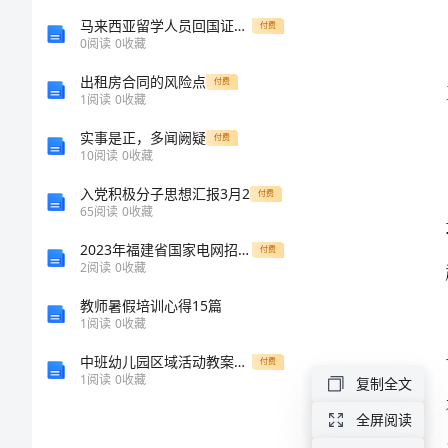
乓
马来西亚留学人员回国证明最佳方案的详解介绍
付费
0
阅读
0
收藏
球
出租房合同的风险点
开
付费
1
阅读
0
收藏
幕
趣！
实事是正，多闻阙疑
付费
式
10
阅读
0
收藏
主
入党积极分子思想汇报3月2
付费
65
阅读
0
收藏
持
2023年福建省国家电网招聘之环化材料类题库与答案
付费
词
2
阅读
0
收藏
尊
教师暑假培训心得15篇
1
阅读
0
收藏
敬
中班幼儿园区域活动教案：激发自主学习兴趣
的
付费
1
阅读
0
收藏
复制全文
各
全屏阅读
位