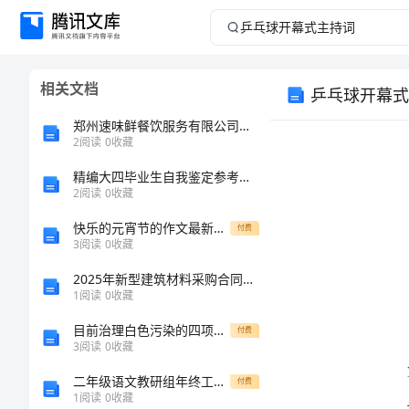
乒
乓
相关文档
乒乓球开幕式
球
郑州速味鲜餐饮服务有限公司介绍企业发展分析报告
开
2
阅读
0
收藏
精编大四毕业生自我鉴定参考范文2篇
幕
2
阅读
0
收藏
式
快乐的元宵节的作文最新精选
付费
3
阅读
0
收藏
主
2025年新型建筑材料采购合同范本
1
阅读
0
收藏
持
目前治理白色污染的四项新技术
付费
词
3
阅读
0
收藏
二年级语文教研组年终工作总结
付费
乒
1
阅读
0
收藏