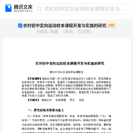
农
农村初中定向运动校本课程开发与实施的研究
村
农村初中定向运动校本课程开发与实施的研究
付费
初
4
阅读
收藏
（
来自
：
万文网
）
中
定
向
运
动
校
本