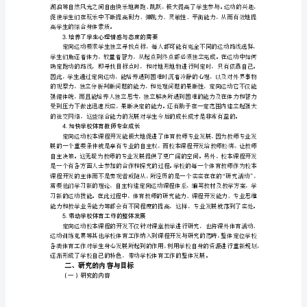
究
农
的开发是十分必要的。
村
初
中
1适应了新课程改革的要求
.
定
向
运
动
的身心发展，使学生在活动中健康成长。
校
2满足了学生身体发展需要
.
本
课
程