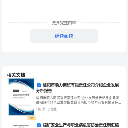
开
发
与
更多完整内容
实
继续阅读
施
的
强
研
究
相关文档
湖
信阳市顺力商贸有限责任公司介绍企业发展
分析报告
州
信阳市顺力商贸有限责任公司 企业发展分析结果企业发
市
展指数得分企业发展指数得分信阳市顺力商贸有限责任
高学生的综合身体素质。
公司综合得分说明：企业发展指数根据企业规模、企业
1
阅读
0
收藏
创新、企业风险、企业活力四个维度对企业发展情况进
吴
3培养了学生心理情感与态度的需要
.
行评
付费
兴
煤矿安全生产与职业病危害防治责任制汇编