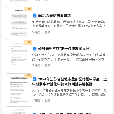
和计划。首先，让我向各位同学表示衷心的感谢，
向
付费
运
90后青春励志演讲稿
90后青春励志演讲稿 我曾经听过这样一段话“青春啊，
动
永远是美好的，可是真正的青春只属于那些永远力争上
二、研究的内容与目标
游的人，永远忘我劳动的人，永远谦虚的人。” 当我来到
进
5
阅读
0
收藏
项目部的第一天，我就写下了我人生当中的第二个座
（一）研究的内容
入
付费
修辞无处不在(高一必修教案设计)
中
修辞无处不在(高一必修教案设计)修辞无处不在(人教版
小
高一必修教案设计)教学目标一、积累整合:学会对文章进
行系统化梳理的方法;积累教材上介绍的修辞手法,并能够
3
阅读
0
收藏
辨识、归类;使学生树立"大修辞"观念
学
付费
既
2024年江苏省盐城市盐都区时杨中学高一上
学期期中考试化学综合检测试卷解析版
是
2024年江苏省盐城市盐都区时杨中学高一上学期期中考
对
试化学综合检测试卷解析版请考生注意：1．请用2B铅笔
将选择题答案涂填在答题纸相应位置上，请用0．5毫米
1
阅读
0
收藏
及以上黑色字迹的钢笔或签字笔将主观题的答案写在
定