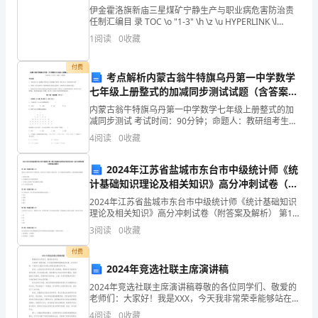
区
伊金霍洛旗新庙三星煤矿宁静生产与职业病危害防治责
任制汇编目 录 TOC \o "1-3" \h \z \u HYPERLINK \l
"_Toc475262226" 1 总则 PAGEREF _
道
1
阅读
0
收藏
场
付费
考点解析内蒙古翁牛特旗乌丹第一中学数学
中
七年级上册整式的加减同步测试试题（含答案解
析）
学
内蒙古翁牛特旗乌丹第一中学数学七年级上册整式的加
减同步测试 考试时间：90分钟；命题人：教研组考生注
意：1、本卷分第I卷（选择题）和第Ⅱ卷（非选择题）两
课
4加快学校体育教师专业成长
.
4
阅读
0
收藏
部分，满分100分，考试时间90分钟2、答卷前，
题
2024年江苏省盐城市东台市中级统计师《统
计基础知识理论及相关知识》高分冲刺试卷（附
组
答案及解析）
2024年江苏省盐城市东台市中级统计师《统计基础知识
【内
理论及相关知识》高分冲刺试卷（附答案及解析） 第1
题：单选题(本题1分)政府为了保护农业生产者的利益，
3
阅读
0
收藏
容
对部分农产品规定了保护价格。为了实施这种价格政
付费
摘
2024年竞选社联主席演讲稿
要】
2024年竞选社联主席演讲稿尊敬的各位同学们、敬爱的
老师们：大家好！我是XXX，今天我非常荣幸能够站在这
5带动学校体育工作的整体发展
.
定
里，向大家介绍一下我作为2024年社联主席的竞选理念
4
阅读
0
收藏