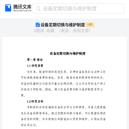
设
设备定期切换与维护制度
备
设备定期切换与维护制度
付费
定
3
阅读
收藏
（
来自
：
尚阅文库
）
期
切
换
与
维
护
第一章绪论
制
1.1研究背景