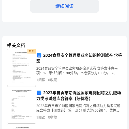
随
继续阅读
着
科
技
的
相关文档
付费
高
2024食品安全管理员业务知识检测试卷 含答
案
第二章设备切换制度
速
2024食品安全管理员业务知识检测试卷 含答案注意事
2.1设备切换的原则
项：1、考试时间：90分钟，本卷满分为100分。 2、请
发
首先按要求在试卷的指定位置填写您的姓名、单位等信
1
阅读
0
收藏
息。 3、本卷共三大题型分别为单选题、多选题
展，
2023年自贡市沿滩区国家电网招聘之机械动
各
全运行。
力类考试题库含答案【研优卷】
种
2023年自贡市沿滩区国家电网招聘之机械动力类考试题
库含答案【研优卷】 第一部分 单选题(50题) 1、柔性约
设
束只提供( )。A.支持力B.摩擦力C.拉力D.任何力【答
1
阅读
0
收藏
确保设备得到充分的休息。
案】：C2、力的三要素
备
2.2设备切换的程序