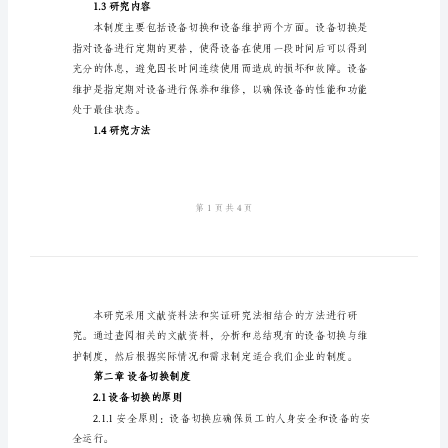
度
设
备
定
期
要。
切
1.2研究目的
换
与
维
护
的正常运行。
制
1.3研究内容
度