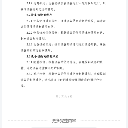
第
一
章
绪
论
处于最佳状态。
1.1
1.4研究方法
研
究
背
景
近
年
更多完整内容
来，