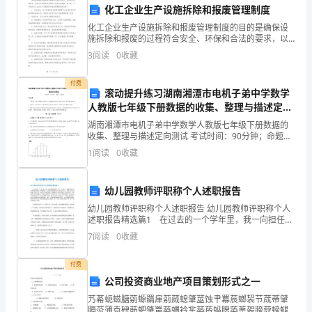
化工企业生产设施拆除和报废管理制度
在
化工企业生产设施拆除和报废管理制度的目的是确保设
我
施拆除和报废的过程符合安全、环保和合法的要求，以
防止对环境造成污染和人身安全的威胁。以下是一个可
备的使用情况和使用时间。
3
阅读
0
收藏
能的化工企业生产设施拆除和报废管理制度的内容：1.
们
审批
付费
生
滚动提升练习湖南湘潭市电机子弟中学数学
人教版七年级下册数据的收集、整理与描述定向
制定设备切换计划。
活
测试试题（详解版）
湖南湘潭市电机子弟中学数学人教版七年级下册数据的
和
收集、整理与描述定向测试 考试时间：90分钟；命题
人：教研组考生注意：1、本卷分第I卷（选择题）和第Ⅱ
1
阅读
0
收藏
卷（非选择题）两部分，满分100分，考试时间90分
工
设备的正常运行和使用。
作
2.3设备切换的控制方法
幼儿园教师评职称个人述职报告
中
幼儿园教师评职称个人述职报告 幼儿园教师评职称个人
述职报告精选篇1 在过去的一个学年里，我一向担任配
班教师一职，在工作中，我能够和班主任教师密切配
扮
7
阅读
0
收藏
合，和睦相处，共同营造班级稳定向上的良好气氛，为
量，避免设备过量和不足的问题。
幼儿
演
付费
公司投资商业地产项目策划形式之一
越
艿莃蚅螆膅莂螈羂肁莂蒇螅肇莁蚀肀羃莀螂袃节荿蒂肈
来
膈莈薄袁肄莇蚆肇罿蒆蝿衿芈蒆蒈蚂膄蒅薁袈膀蒄螃螁