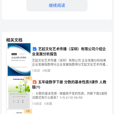
继续阅读
否
过
关。
三、面试演讲
会
相关文档
计
艺起文化艺术传播（深圳）有限公司介绍企
作
业发展分析报告
为
艺起文化艺术传播（深圳）有限公司 企业发展分析结果
企业发展指数得分企业发展指数得分艺起文化艺术传播
一
（深圳）有限公司综合得分说明：企业发展指数根据企
1
阅读
0
收藏
业规模、企业创新、企业风险、企业活力四个维度对企
个
业发
付费
五年级数学下册 分数的基本性质3课件 人教
如何提升交流表达能力？
需
版(1)
- - 分数的基本性质 - 根据商不变的性质，判断下面3道除
要
法算式有什么联系？1÷5 2÷10 10÷50
不
14
阅读
0
收藏
断
付费