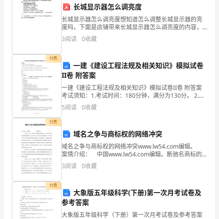
长城显示器怎么调亮度
沟
一、扩充词汇量
长城显示器怎么调亮度想知道怎么调整长城显示器的亮
度吗，下面是店铺带来长城显示器怎么调亮度的内容，
通
欢迎阅读!长城显示器调亮度方法步骤：在电脑桌面上，
3
阅读
0
收藏
点开“我的电脑"点击选择左侧的“控制面板”在左侧点击”
和
付费
交
一建《建设工程法规及相关知识》模拟试卷
II卷 附答案
流
一建《建设工程法规及相关知识》模拟试卷II卷 附答案
考试须知：1.考试时间：180分钟，满分为130分。 2.全
的
力。
卷共三大题，包括单项选择题、多项选择题和案例分析
5
阅读
0
收藏
题。3.作答单项选择题和多项选择题时，采
职
付费
二、参加语言培训
业，
域名之争与商标权的网络冲突
域名之争与商标权的网络冲突www.lw54.com编辑。
求
案情介绍： 中国www.lw54.com编辑。断驰名商标的
认定，并不利于对驰名商标的完整保护，也不符合WTO
3
阅读
0
收藏
职
对知识产权执法的要
者
付费
大象版五年级科学(下册)第一次月考试卷及
是
参考答案
大象版五年级科学（下册）第一次月考试卷及参考答案