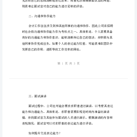
表
达
能
力
方面：
是
一、面试官的提问
否
过
关
会
计