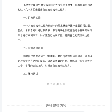
面
试
二、沟通和协作能力
考
核
重
点：
交
流
表
达
能
力
更多完整内容
是