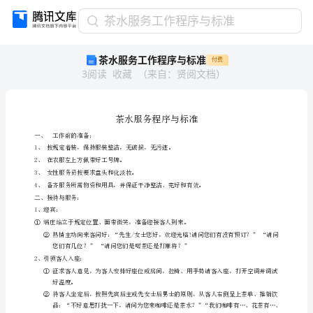
茶
茶水服务工作程序与标准
水
茶水服务工作程序与标准
付费
服
3
阅读
收藏
（
来自
：
贤阅文档
）
务
工
作
程
序
一、
工作前的准备：
与
1、按规定着装
2、在衣服左上方佩带好工号牌。
标