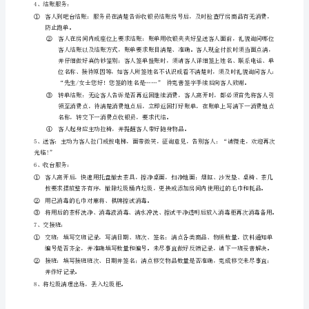
前
①
的
倒开水至五成满；纯净水
准
②
备：
1、
按
茶，请慢用！”
规
③
定
盖章后妥善保管，单据必须连号，不得丢失。
着
④
装，
保
杂物等。
持
服