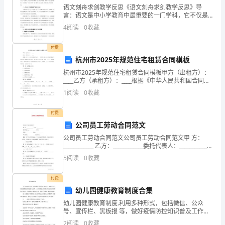
语文刻舟求剑教学反思《语文刻舟求剑教学反思》导
左
言：语文是中小学教育中最重要的一门学科，它不仅是
一门基础学科，还是一门以提高学生语言文字运用能力
上
4
阅读
0
收藏
为目标的实践性学科。在语文教学中，教师要注重培养
学生的语言
方
付费
杭州市2025年规范住宅租赁合同模板
佩
杭州市2025年规范住宅租赁合同模板甲方（出租方）：
带
____乙方（承租方）：____根据《中华人民共和国合同
名称，转交下
法》、《中华人民共和国城市房地产管理法》等相关法
1
阅读
0
收藏
律法规，甲乙双方本着平等、自愿、公平、诚信的
好
付费
工
公司员工劳动合同范文
光临!”
号
公司员工劳动合同范文公司员工劳动合同范文甲 方：
____________ 乙方：____________委托代表人：____________
6、收台服务：
牌。
学历年龄：____________ 年龄：____
5
阅读
0
收藏
①
3、
付费
女
幼儿园健康教育制度合集
②
用已消毒的毛巾对麻将、棋牌擦试消毒。
性
幼儿园健康教育制度.利用多种形式，包括微信、公众
③
号、宣传栏、黑板报 等，做好疫情防控知识普及工作，
让师幼掌握基本的卫生防 病知识和防护技术，引导师幼
服
2
阅读
0
收藏