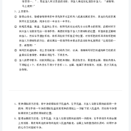
3、女性服务员按要求盘头和化淡妆。
准
茶
二、接待与服务：
水
1、迎宾：
服
务
程
2、引领客人入座：
序
与
好温度。
标
准
工
马上就来!”
作
3、上茶服务：