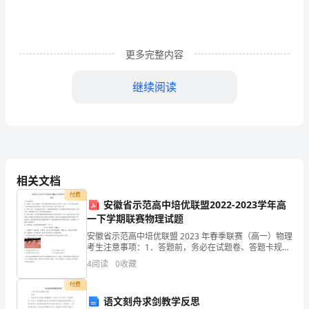
装
整
更多完整内容
洁，
无
继续阅读
A、
破
损，
缸再放在之前摆放烟缸的位置。
B、
无
污
相关文档
的毛巾及时擦拭干净。
付费
迹。
安徽省示范高中培优联盟2022-2023学年高
4、结账服务：
一下学期联赛物理试题
2、
安徽省示范高中培优联盟 2023 年春季联赛（高一）物理
①
考生注意事项：1．答题前，务必在试题卷、答题卡规定
在
的地方填写自己的姓名、座位号，并认真核对答题卡上
防止跑单。
4
阅读
0
收藏
所粘贴的条形码中姓名、座位号与本人姓名、座位号
衣
付费
服
语文刻舟求剑教学反思