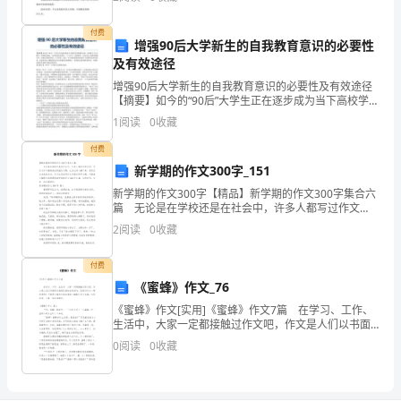
正确认识疫情，消除不必要的 紧张和恐怖。.注意做好舆
7、交接班：
务
①
付费
增强90后大学新生的自我教育意识的必要性
员
及有效途径
按
增强90后大学新生的自我教育意识的必要性及有效途径
②
【摘要】如今的“90后”大学生正在逐步成为当下高校学生
群落的主体，时代赋予了这个群体一些特殊的特征，从
并作好记录。
要
1
阅读
0
收藏
网络虚幻到实际，与“80后”的接壤等，让他们处于
8、将垃圾清理出场，丢入垃圾柜。
求
付费
新学期的作文300字_151
盘
新学期的作文300字【精品】新学期的作文300字集合六
篇 无论是在学校还是在社会中，许多人都写过作文
头
吧，写作文可以锻炼我们的独处习惯，让自己的心静下
2
阅读
0
收藏
来，思考自己未来的方向。为了让您在写作文时更加简
和
付费
化
《蜜蜂》作文_76
淡
《蜜蜂》作文[实用]《蜜蜂》作文7篇 在学习、工作、
生活中，大家一定都接触过作文吧，作文是人们以书面
妆。
形式表情达意的言语活动。还是对作文一筹莫展吗？下
0
阅读
0
收藏
面是小编为大家收集的《蜜蜂》作文8篇，仅供参考
4、