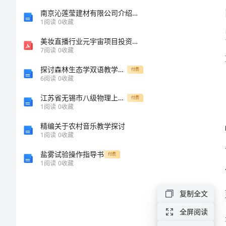
报
南京沁莲莹建材有限公司介绍企业发展分析报告
1
阅读
0
收藏
告：
美妆直播行业元宇宙项目投资分析报告
7
阅读
0
收藏
团
探讨森林生态学双语教学的问题和对策
付费
6
阅读
0
收藏
结
江苏省无锡市八级物理上学期期中考试试题1 新人教版
付费
协
1
阅读
0
收藏
精编关于农村音乐教学探讨
作，
果。
1
阅读
0
收藏
共
盐雾试验操作指导书
付费
1
阅读
0
收藏
创
复制全文
佳
全屏阅读