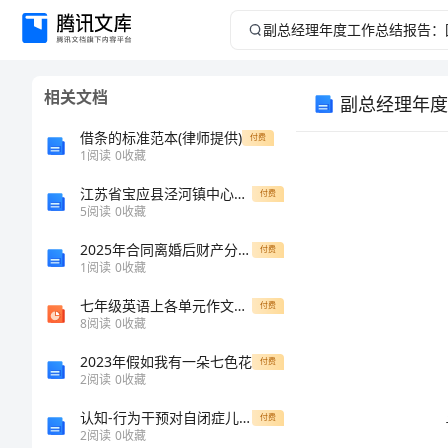
副
总
相关文档
副总经理年度
经
借条的标准范本(律师提供)
付费
理
1
阅读
0
收藏
江苏省宝应县泾河镇中心初级中学八级英语上学期第一次月考试题 （新版）人教新目标版
年
付费
5
阅读
0
收藏
度
2025年合同离婚后财产分配专业咨询
付费
1
阅读
0
收藏
工
七年级英语上各单元作文文库
付费
8
阅读
0
收藏
作
2023年假如我有一朵七色花
付费
总
2
阅读
0
收藏
认知-行为干预对自闭症儿童的影响分析
付费
结
2
阅读
0
收藏