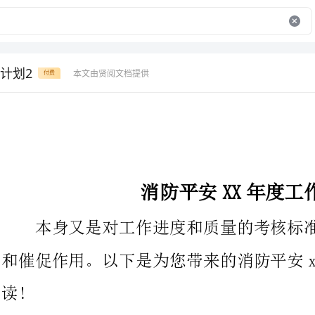
计划2
本文由贤阅文档提供
付费
消防平安XX年度工作方案
本身又是对工作进度和质量的考核标准，对大家有较强的约束
和催促作用。以下是为您带来的消防平安xx
为认真贯彻落实教育部根底教育一司和公安部消防局联合下发
的《关于加强中小学校消防平安教育工作的》，创设“平安校
园”，杜绝校园消防平安事故，提高全校师生的消防意识，保障师