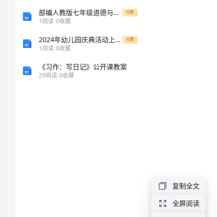
防
部编人教版七年级道德与法治上册期中考试题部编人教版
付费
平
1
阅读
0
收藏
安
2024年幼儿园庆典活动上的讲话稿
付费
1
阅读
0
收藏
XX
《习作：写日记》公开课教案
年
29
阅读
0
收藏
度
工
作
方
案
复制全文
本
全屏阅读
通。
身