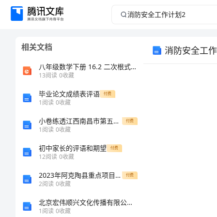
消
防
相关文档
消防安全工作
安
八年级数学下册 16.2 二次根式的乘除（第2课时）课件 （新版）新人教版
全
13
阅读
0
收藏
毕业论文成绩表评语
工
付费
1
阅读
0
收藏
作
小卷练透江西南昌市第五中学实验学校数学八年级下册三角形定向测试试卷（详解版）
付费
1
阅读
0
收藏
计
初中家长的评语和期望
付费
12
阅读
0
收藏
读!
划
2023年阿克陶县重点项目计划表
付费
2
2
阅读
0
收藏
北京宏伟顺兴文化传播有限公司介绍企业发展分析报告
消
1
阅读
0
收藏