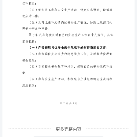
岗
位
安
全
生
产
责
任
全生产文化。
制
范
本
第
更多完整内容