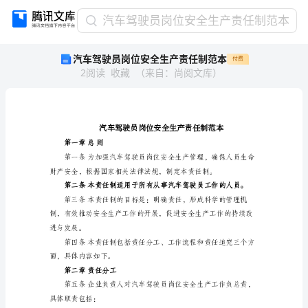
汽
汽车驾驶员岗位安全生产责任制范本
车
汽车驾驶员岗位安全生产责任制范本
付费
驾
2
阅读
收藏
（
来自
：
尚阅文库
）
驶
员
岗
位
安
全
第一章总则
生