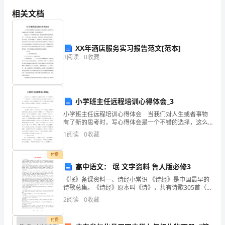
作
相关文档
责
任
XX年酒店服务实习报告范文[范本]
追
3
阅读
0
收藏
究
制
小学班主任远程培训心得体会_3
度
小学班主任远程培训心得体会 当我们对人生或者事物
性，确保学校的安全稳定。
有了新的思考时，写心得体会是一个不错的选择，这么
是
做能够提升我们的书面表达能力。那么心得体会怎么写
1
阅读
0
收藏
才能感染读者呢？下面是小编帮大家整理的小学班主任
指
远程培
付费
学
高中语文： 氓 文字资料 鲁人版必修3
校
《氓》备课资料一、诗经小常识 《诗经》是中国最早的
诗歌总集。《诗经》原本叫《诗》，共有诗歌305首（另
为
外还有6篇有题目无内容,即有目无辞，称为笙诗），因此
2
阅读
0
收藏
又称“诗三百”。从汉朝起儒家将其奉为经典，因
了
付费