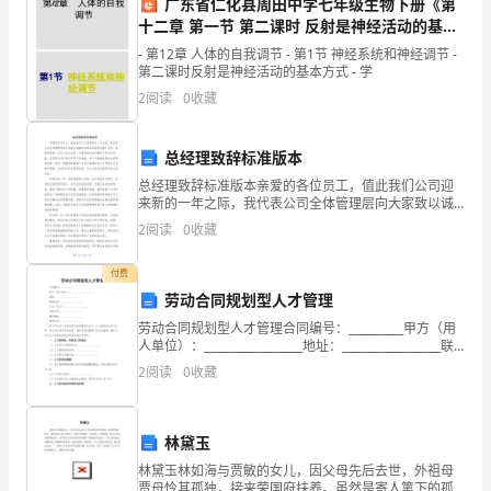
广东省仁化县周田中学七年级生物下册《第
保
十二章 第一节 第二课时 反射是神经活动的基本
方式》课件 （新版）北师大版
障
- 第12章 人体的自我调节 - 第1节 神经系统和神经调节 -
第二课时反射是神经活动的基本方式 - 学
师
2
阅读
0
收藏
生
总经理致辞标准版本
员
总经理致辞标准版本亲爱的各位员工，值此我们公司迎
工
来新的一年之际，我代表公司全体管理层向大家致以诚
挚的问候与诚恳的祝福！首先，我要感谢每一位员工在
2
阅读
0
收藏
过去的一年里所做出的辛勤努力和无私奉献。正是因为
的
你们的共
付费
人
劳动合同规划型人才管理
身
劳动合同规划型人才管理合同编号：__________甲方（用
人单位）：__________________地址：__________________联
和
系电话：__________________乙方（
2
阅读
0
收藏
财
产
林黛玉
林黛玉林如海与贾敏的女儿，因父母先后去世，外祖母
安
贾母怜其孤独，接来荣国府扶养。虽然是寄人篱下的孤