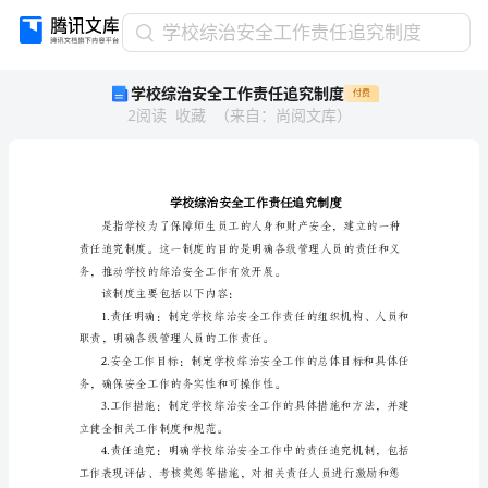
学
学校综治安全工作责任追究制度
校
学校综治安全工作责任追究制度
付费
综
2
阅读
收藏
（
来自
：
尚阅文库
）
治
安
全
工
作
责
任