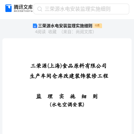
三
三荣源水电安装监理实施细则
荣
三荣源水电安装监理实施细则
付费
源
4
阅读
收藏
（
来自
：
尚阅文库
）
水
电
安
装
监
理
实