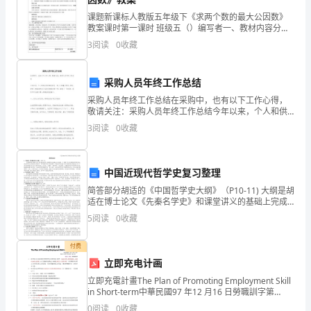
三、
电
课题新课标人教版五年级下《求两个数的最大公因数》
教案课时第一课时 班级五（）编写者一、教材内容分析
空
新人教版版第四单元第十一课内容。这部分内容是学生
3
阅读
0
收藏
在掌握了公因数和最大公因数的概念的基础上进行教 学
调
的。
四、
安
采购人员年终工作总结
采购人员年终工作总结在采购中，也有以下工作心得，
装)
敬请关注：采购人员年终工作总结今年以来，个人和供
五、
应处的其他同志一道，认真履行职责，按时、按质、按
编
3
阅读
0
收藏
量地完成了各项采购供应等工作，取得了一定成绩。现
将半
制：
中国近现代哲学史复习整理
三
简答部分胡适的《中国哲学史大纲》（P10-11) 大纲是胡
荣
适在博士论文《先秦名学史》和课堂讲义的基础上完成
的，于1919年2月由商务印书馆出版。现在学界公认胡
5
阅读
0
收藏
源
适的大纲是第一部中国哲学史方面的著作
(上
付费
立即充电计画
海)
立即充電計畫The Plan of Promoting Employment Skill
in Short-term中華民國97 年12 月16 日勞職訓字第
食
09705003963 號令頒聯絡人電話:
0
阅读
0
收藏