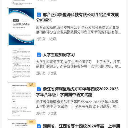
品
原
邢台正和新能源科技有限公司介绍企业发展
分析报告
料
邢台正和新能源科技有限公司 企业发展分析结果企业发
展指数得分企业发展指数得分邢台正和新能源科技有限
有
公司综合得分说明：企业发展指数根据企业规模、企业
2
阅读
0
收藏
创新、企业风险、企业活力四个维度对企业发展情况进
限
行评
公
大学生应如何学习
大学生应如何学习 大学生应如何学习 上了大学，并不
司
是我们的终点，而是应该把握好每一次学习的时机，更
加努力地学习，为自己以后进入社会打好根底，那么，
2
阅读
0
收藏
生
大学生应如何学习？ 大学生文化，专业课、选修课
产
付费
浙江省海曙区雅戈尔中学等四校2022-2023
车
学年八年级上学期期中语文试题
浙江省海曙区雅戈尔中学等四校2022-2023学年八年级
间
上学期期中语 文试题一、字词书写.阅读下列语段，根据
拼音写汉字。十月，在全国各族人民的q匕。首企盼中，
3
阅读
0
收藏
仓
中国共产党第二十次全国代表 大会在北京顺利
付费
库
湖南省、江西省等十四校2024年高一上学期