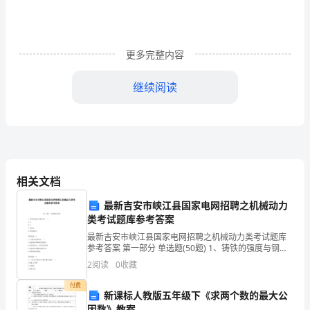
装
饰
装
更多完整内容
修
继续阅读
工
程
监
理
相关文档
实
一、
最新吉安市峡江县国家电网招聘之机械动力
施
类考试题库参考答案
最新吉安市峡江县国家电网招聘之机械动力类考试题库
细
参考答案 第一部分 单选题(50题) 1、铸铁的强度与钢比
二、
较( )。A.大B.小C.不确定D.拉伸强度小【答案】：D2、
2
阅读
0
收藏
则
齿轮传动的特点(
付费
(水
新课标人教版五年级下《求两个数的最大公
因数》教案