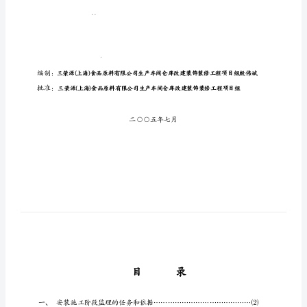
施
细
则
三
荣
源
(上
海)
食
品
原