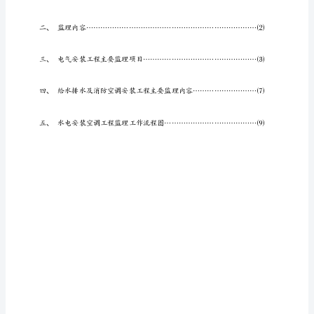
料
有
限
公
编制
：
司
批准：
生
产
车
间
仓
库
改
建