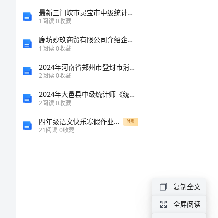
试
最新三门峡市灵宝市中级统计师《统计基础知识理论及相关知识》高分冲刺试卷完整版
考号：
______
1
阅读
0
收藏
《期
廊坊妙玖商贸有限公司介绍企业发展分析报告
1
阅读
0
收藏
货
2024年河南省郑州市登封市消防设施操作员消防设备高级技能考试题库（黄金题型）
2
阅读
0
收藏
法
2024年大邑县中级统计师《统计基础知识理论及相关知识》统考试题含解析
律
2
阅读
0
收藏
四年级语文快乐寒假作业参考答案
法
付费
21
阅读
0
收藏
规》
考
复制全文
前
全屏阅读
检