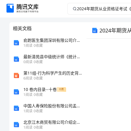
2024
年
相关文档
2024年期
期
俞跗医生集团深圳有限公司介绍企业发展分析报告
货
1
阅读
0
收藏
从
最新清苑县中级统计师《统计基础知识理论及相关知识》模拟试题含解析
0
阅读
0
收藏
业
第11组-行为科学产生的历史背景及思想来源(ppt文档)
考试须知：
6
阅读
0
收藏
资
10 卷内目录--十卷
付费
1
阅读
0
收藏
格
中国人寿保险股份有限公司孟州支公司石庄营销服务部介绍企业发展分析报告
证
1
阅读
0
收藏
北京江木商贸有限公司介绍企业发展分析报告
考
1
阅读
0
收藏
姓名：
______