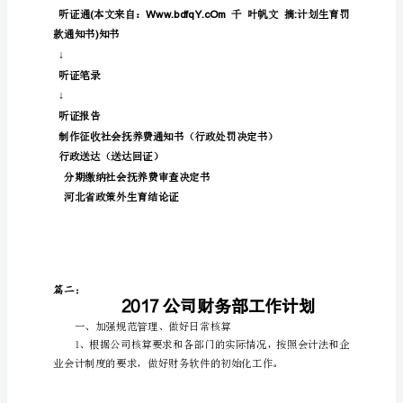
会
社会抚养费征收流程图
抚
养
费
和
立案审批
计
↓
划
生
育
↓
行
审查决定
政
处
罚