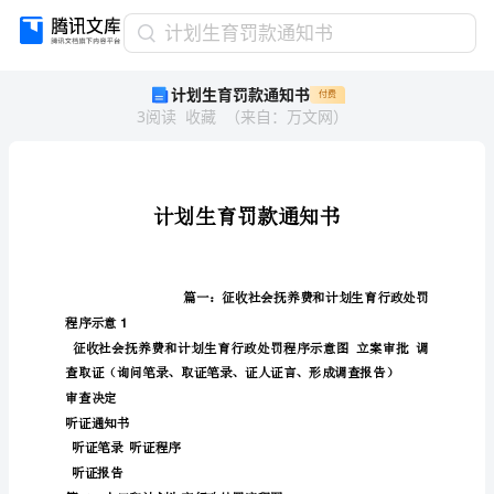
计
计划生育罚款通知书
划
计划生育罚款通知书
付费
生
3
阅读
收藏
（
来自
：
万文网
）
育
罚
款
通
知
书
计