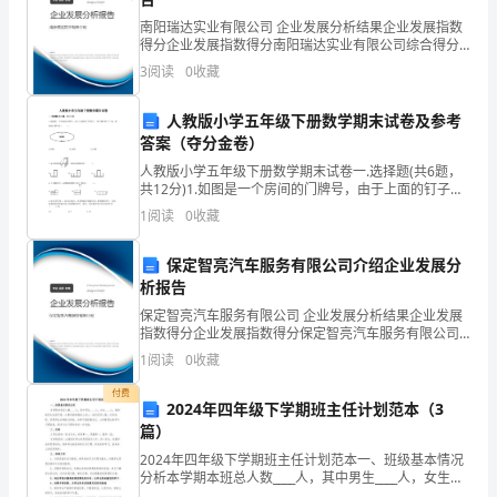
和
听证笔录
南阳瑞达实业有限公司 企业发展分析结果企业发展指数
计
得分企业发展指数得分南阳瑞达实业有限公司综合得分
↓
说明：企业发展指数根据企业规模、企业创新、企业风
3
阅读
0
收藏
划
险、企业活力四个维度对企业发展情况进行评价。该企
听证报告
业的
生
人教版小学五年级下册数学期末试卷及参考
答案（夺分金卷）
育
人教版小学五年级下册数学期末试卷一.选择题(共6题，
行政送达（送达回证）
行
共12分)1.如图是一个房间的门牌号，由于上面的钉子坏
掉了，使门牌号转了下来，原来的门牌号是（ ）。
1
阅读
0
收藏
INCLUDEPICTURE \d "C:\
政
分期缴纳社会抚养费审查决定书
保定智亮汽车服务有限公司介绍企业发展分
处
河北省政策外生育结论证
析报告
罚
保定智亮汽车服务有限公司 企业发展分析结果企业发展
指数得分企业发展指数得分保定智亮汽车服务有限公司
程
综合得分说明：企业发展指数根据企业规模、企业创
1
阅读
0
收藏
新、企业风险、企业活力四个维度对企业发展情况进行
序
评价。
付费
2024年四年级下学期班主任计划范本（3
示
篇）
2024年四年级下学期班主任计划范本一、班级基本情况
意
分析本学期本班总人数____人，其中男生____人，女生
篇二：
____人。我班的学生活泼可爱，大都有着较强的上进心。