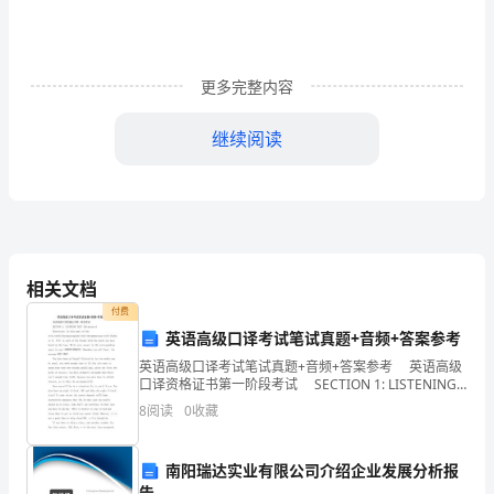
程
序
更多完整内容
示
继续阅读
意
↓
1
征
ⅠⅡ
收
∣
相关文档
社
付费
会
英语高级口译考试笔试真题+音频+答案参考
英语高级口译考试笔试真题+音频+答案参考 英语高级
抚
口译资格证书第一阶段考试 SECTION 1: LISTENING
TEST (30 minutes) Directions: In th
款通知书知书
)
8
阅读
0
收藏
养
费
↓
南阳瑞达实业有限公司介绍企业发展分析报
告