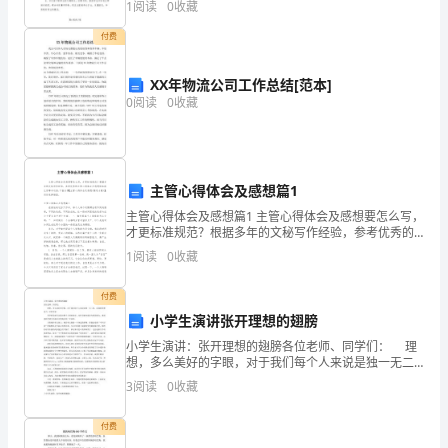
图
1
阅读
0
收藏
他们好奇心强，求知欲旺，但是男生自制能
立
付费
案
XX年物流公司工作总结[范本]
0
阅读
0
收藏
审
批
调
主管心得体会及感想篇1
查
主管心得体会及感想篇1 主管心得体会及感想要怎么写，
才更标准规范？根据多年的文秘写作经验，参考优秀的
取
主管心得体会及感想样本能让你事半功倍，下面分享
1
阅读
0
收藏
【主管心得体会及感想(精选4篇)】，供你选择借鉴
证
付费
（询
小学生演讲张开理想的翅膀
小学生演讲：张开理想的翅膀各位老师、同学们： 理
问
想，多么美好的字眼，对于我们每个人来说是独一无二
的，而我的理想是当一名科学家。 科学的发展可以看
3
阅读
0
收藏
笔
出整个人类的进步，为科学献身就是为祖国效力。难道
录、
付费