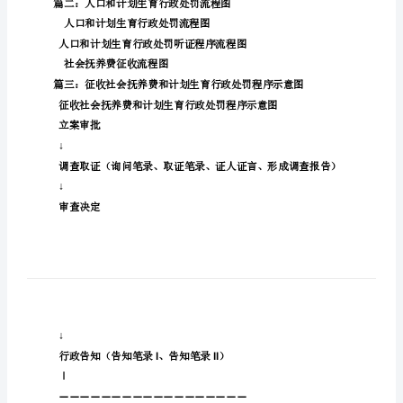
划
生
育
程序示意
1
罚
款
通
审查决定
知
听证通知书
书
篇
听证笔录听证程序
一：
听证报告
征
收
人口和计划生育行政处罚流程图
社