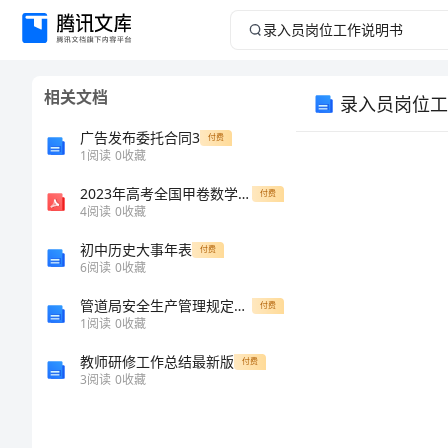
录
入
相关文档
录入员岗位工
员
广告发布委托合同3
付费
岗
1
阅读
0
收藏
2023年高考全国甲卷数学(理)真题及答案
位
付费
4
阅读
0
收藏
工
初中历史大事年表
付费
6
阅读
0
收藏
作
勾抹。
管道局安全生产管理规定（三）
付费
1
阅读
0
收藏
说
教师研修工作总结最新版
付费
明
3
阅读
0
收藏
书