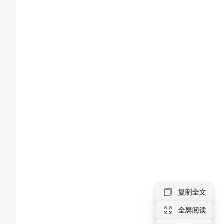
进行封单
录
入
员
岗
位
工
作
说
作。
明
书
一
复制全文
、
全屏阅读