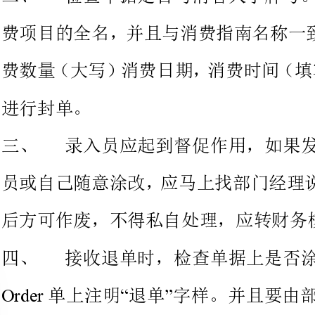
。
三、录入员应起到督促作用，如
员或自己随意涂改，应马上找部门
后方可作废，不得私自处理，应转财务核销。
四、接收退单时，检查单据上是
Order“”
单上注明退单字样。并且要由
Order
五、退单应重新开单，不允许在原单据上退单。
“”
六、做费单据三连必须齐全，
盖有作废章，统一交财务（破损的