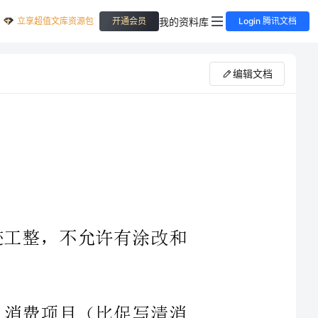
立享超值文库资源包
我的资料库
开通会员
Login 腾讯文档
编辑文档
字迹工整，不允许有涂改和
号。消费项目（比促写清消
称一致）消费金额（小写）消
24“Z”