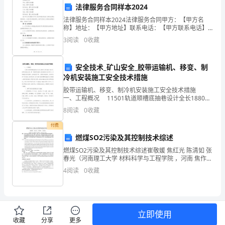
基
法律服务合同样本2024
础
法律服务合同样本2024法律服务合同甲方：【甲方名
称】地址：【甲方地址】联系电话：【甲方联系电话】
教
乙方：【乙方名称】地址：【乙方地址】联系电话：
3
阅读
0
收藏
【乙方联系电话】鉴于甲乙双方根据《中华人民共和国
合同法》
育
安全技术_矿山安全_胶带运输机、移变、制
的
冷机安装施工安全技术措施
重
胶带运输机、移变、制冷机安装施工安全技术措施
一、工程概况 11501轨道顺槽底抽巷设计全长1880
要
米，现已施工910米，胶带运输机出货，第一部胶带运输
8
阅读
0
收藏
机已延伸安装长度920米，且随着巷道深度
一
付费
燃煤SO2污染及其控制技术综述
环，
燃煤SO2污染及其控制技术综述崔敬媛 焦红光 陈清如 张
肩
春光（河南理工大学 材料科学与工程学院 ，河南 焦作
454003）摘要 作为世界上最大的煤炭生产国和消费国,
4
阅读
0
收藏
“煤烟”型大气污染是我国当
负
着
培
立即使用
收藏
分享
更多