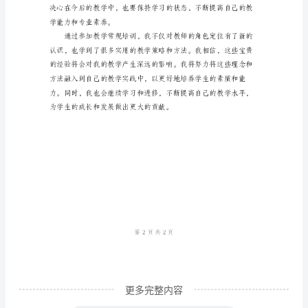
师
教
学
常
规
培
训
心
得
体
会
教
更多完整内容