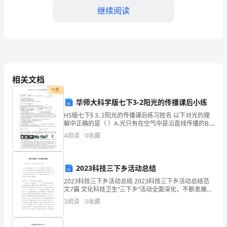
师
继续阅读
是
国
家
的
相关文档
栋
好地调整和改进教学策略。
付费
华师大科学版七下3-2阳光的传播课后小练
梁，
HS版七下§ 3. 2阳光的传播课后练习姓名 以下对光的理
小
解中正确的是（ ）A.光只有在空气中是沿直线传播的B.
我们能看到物体是因为物体都能发光C打开电灯屋子马上
4
阅读
0
收藏
学
被照亮，所以光的传播不需要时间D.因为
老
2023科技三下乡活动总结
师
2023科技三下乡活动总结 2023科技三下乡活动总结范
文7篇 文化科技卫生“三下乡”活动全面深化，不断发展。
作
“一方面，我们成功提高了当地群众的文化素质和科技水
3
阅读
0
收藏
平，另一方面，我们也为当
学能力和专业素养。
为