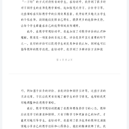
培
了丰富的心得体会。
训
心
得
体
会
2024
年
小
学
老