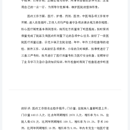
外科医生述职报告1（1215字）
外
各位领导同事，大家好：
科
医
生
述
职
报
导和同志们述职如下。
告
外
科
医
生