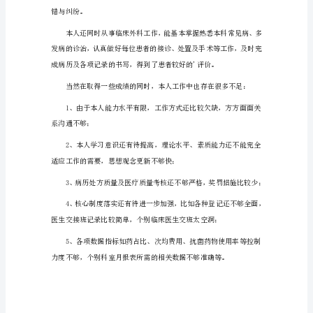
述
职
报
告
1（1215
字）
各
位
领
导
同
事，
大