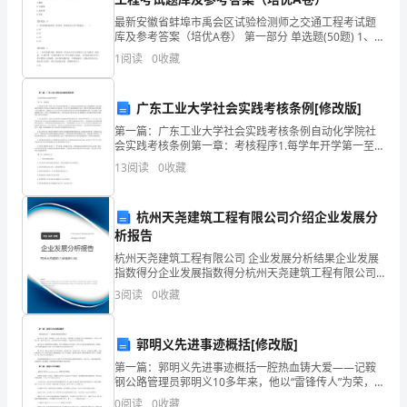
年
最新安徽省蚌埠市禹会区试验检测师之交通工程考试题
库及参考答案（培优A卷） 第一部分 单选题(50题) 1、车
来
辆检测器可以采集（ ）车速和占有率等参数。A.覆冰B.
1
阅读
0
收藏
交通量C.能见度D.积水【答案
的
工
广东工业大学社会实践考核条例[修改版]
第一篇：广东工业大学社会实践考核条例自动化学院社
作，
会实践考核条例第一章：考核程序1.每学年开学第一至第
系沟通不够；
二周，学生向所在团支部上交《写实记录及考核登记
我
13
阅读
0
收藏
本》和实践报告；团支部在辅导员的指导下组织社会实
践经历
在
杭州天尧建筑工程有限公司介绍企业发展分
院
析报告
杭州天尧建筑工程有限公司 企业发展分析结果企业发展
部
指数得分企业发展指数得分杭州天尧建筑工程有限公司
综合得分说明：企业发展指数根据企业规模、企业创
和
3
阅读
0
收藏
新、企业风险、企业活力四个维度对企业发展情况进行
评价。
局
郭明义先进事迹概括[修改版]
医
第一篇：郭明义先进事迹概括一腔热血铸大爱——记鞍
钢公路管理员郭明义10多年来，他以“雷锋传人”为荣，助
政
人为乐，不图回报，在家庭生活并不富裕的情况下，累
0
阅读
0
收藏