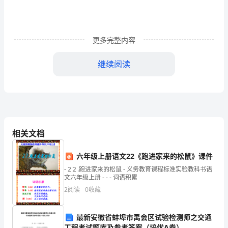
家
好：
转
更多完整内容
眼
继续阅读
间，
已
基
本
相关文档
结
六年级上册语文22《跑进家来的松鼠》课件
束，
错与纠纷。
- 2２.跑进家来的松鼠 - 义务教育课程标准实验教科书语
文六年级上册 - - - 词语积累
回
2
阅读
0
收藏
顾
一
最新安徽省蚌埠市禹会区试验检测师之交通
工程考试题库及参考答案（培优A卷）