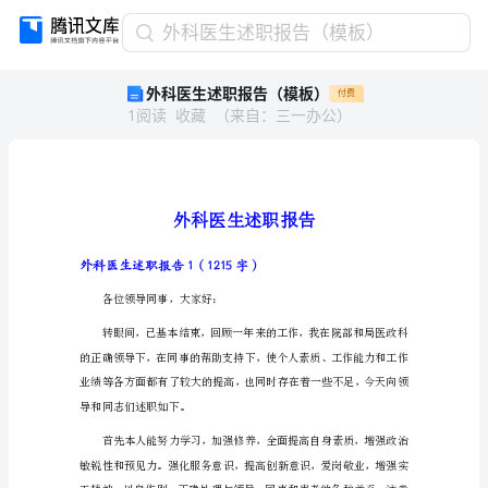
外
外科医生述职报告（模板）
科
外科医生述职报告（模板）
付费
医
1
阅读
收藏
（
来自
：
三一办公
）
生
述
职
报
告
（模
板）