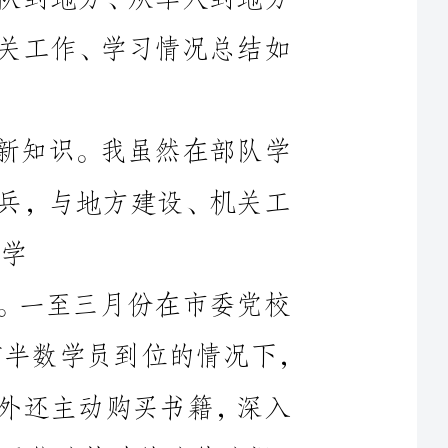
一、自觉努力学习，转换思想，更新知识。我虽然在部队学
的、干的是道桥，但由于长期在基层带兵，与地方建设、机关工
习相关知识，更新自己的知识结构。一至三月份在市委党校
学习期间，从未缺课，比如拓展训练只有半数学员到位的情况下，
积极参与并被选为旗手。在规定课程之外还主动购买书籍，深入
自学了党在现阶段的各项政策，国家关于依法执政的法律法规，
二、坚决完成领导交予的各项工作任务。部队有句话叫“革
命军人一块砖，哪里需要哪里搬。”。三月份到局机关工作后，
我始终注意配合领导安排，坚决完成各项工作任务。抽调到局创