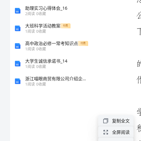
总
助理实习心得体会_16
2
阅读
0
收藏
结
大班科学活动教案
付费
1
阅读
0
收藏
军
高中政治必修一常考知识点
付费
转
1
阅读
0
收藏
地
大学生诚信承诺书_14
1
阅读
0
收藏
干
浙江喵眼商贸有限公司介绍企业发展分析报告
部
1
阅读
0
收藏
个
人
半
复制全文
年
全屏阅读
总