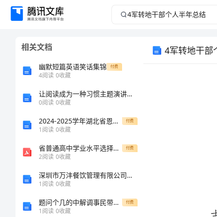
4
军
相关文档
4军转地干部
转
幽默短篇英语笑话集锦
付费
地
4
阅读
0
收藏
干
让阅读成为一种习惯主题演讲稿_1
0
阅读
0
收藏
部
2024-2025学年湖北省恩施州利川市长坪民族初级中学八年级物理第一学期期中监测模拟试题（含答案）
付费
1
阅读
0
收藏
个
省普通高中学业水平选择性考试模拟演练地理试题(详解版)
付费
2
阅读
0
收藏
人
深圳市万沣餐饮管理有限公司介绍企业发展分析报告
半
1
阅读
0
收藏
题问个几的中解调事民带附事刑
付费
年
下：
1
阅读
0
收藏