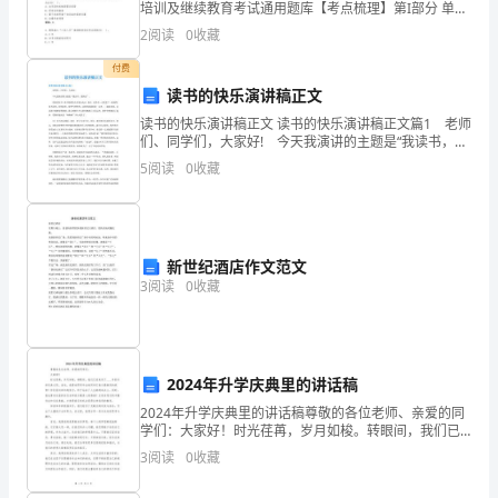
贯
培训及继续教育考试通用题库【考点梳理】第I部分 单选
题（50题）1. 重大事故发生后,事故发生单位应当在( )小
2
阅读
0
收藏
彻
时内写出书面报告,按规定程序和部门逐
付费
落
读书的快乐演讲稿正文
实
读书的快乐演讲稿正文 读书的快乐演讲稿正文篇1 老师
们、同学们，大家好! 今天我演讲的主题是“我读书，我
江
快乐”。 我很爱读书，读书使我的生活更加充实、快
5
阅读
0
收藏
乐。记得有一天我丢了一枝钢笔，很不高兴，回
总
书
新世纪酒店作文范文
记
3
阅读
0
收藏
“三
个
2024年升学庆典里的讲话稿
代
2024年升学庆典里的讲话稿尊敬的各位老师、亲爱的同
表”
学们：大家好！时光荏苒，岁月如梭。转眼间，我们已
经来到了____年的升学庆典之际。首先，我要向即将毕业
3
阅读
0
收藏
的同学们表示最热烈的祝贺！你们经过四年的努力，
重