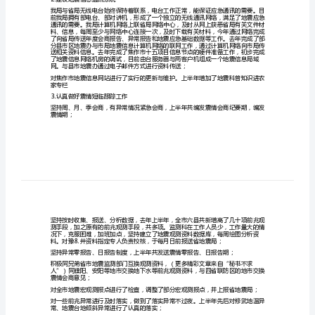
度
工
作
好了政府参谋。主要做了
⒈继续完善地震监测手段
总
结
地
震
局
监
跟踪研究图表，对其实行动态管理。
测
⒉建设地震信息通讯系统
管