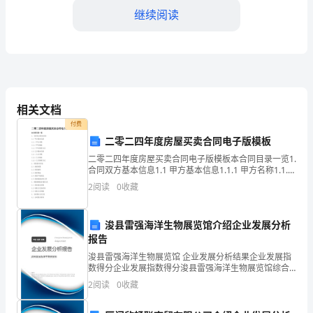
继续阅读
在
焦
作
市
相关文档
委、
付费
市
二零二四年度房屋买卖合同电子版模板
二零二四年度房屋买卖合同电子版模板本合同目录一览1.
政
合同双方基本信息1.1 甲方基本信息1.1.1 甲方名称1.1.2
震情会商意见；
甲方地址1.1.3 甲方联系方式1.2 乙方基本信息1.2.1 乙方
府
2
阅读
0
收藏
名称1.2
的
浚县雷强海洋生物展览馆介绍企业发展分析
常、地震台地倾斜异常进行了认真的落实；
领
报告
浚县雷强海洋生物展览馆 企业发展分析结果企业发展指
导
测绳，对豫井进行了测绳标定；
数得分企业发展指数得分浚县雷强海洋生物展览馆综合
得分说明：企业发展指数根据企业规模、企业创新、企
下，
2
阅读
0
收藏
业风险、企业活力四个维度对企业发展情况进行评价。
该企