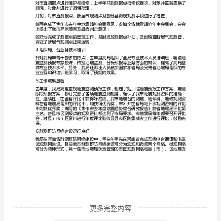
理
科
去
年
度
家专栏
工
⒊认真做好震情短临跟踪工作
作
震情期；
总
结
去
年
我
更多完整内容
局