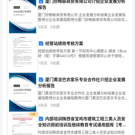
在
厦门欣畅联商贸有限公司介绍企业发展分析
上提出了我市异常项目及趋势判定意见；
报告
省
厦门欣畅联商贸有限公司 企业发展分析结果企业发展指
保证了断层气观测点正常运转；
地
数得分企业发展指数得分厦门欣畅联商贸有限公司综合
得分说明：企业发展指数根据企业规模、企业创新、企
⒋组织局、台业务技术培训
3
阅读
0
收藏
业风险、企业活力四个维度对企业发展情况进行评价。
震
该企
局
经管站绩效考核方案
的
经管站绩效考核方案 第一节财务中心细那么 摘自《永xx
业业务知识培训班学习，
财（规）字第04010号》 根据资源管理中心关于绩效考
核和管理的相关规定，结合财务管理现状，制定以下实
精
⒌工作成果显著
1
阅读
0
收藏
施细那么： 一、根本原那么 透明、客观、公平
心
厦门黄泥巴农家乐专业合作社介绍企业发展
指
分析报告
导
厦门黄泥巴农家乐专业合作社 企业发展分析结果企业发
展指数得分企业发展指数得分厦门黄泥巴农家乐专业合
作社综合得分说明：企业发展指数根据企业规模、企业
下，
3
阅读
0
收藏
创新、企业风险、企业活力四个维度对企业发展情况进
进。
行评
认
付费
内部培训陕西省宝鸡市建筑工程三类人员安
⒍群测群防网络建设运行良好
全知识岗前培训及继续教育考试通用题库【考点
真
梳理】
内部培训陕西省宝鸡市建筑工程三类人员安全知识岗前