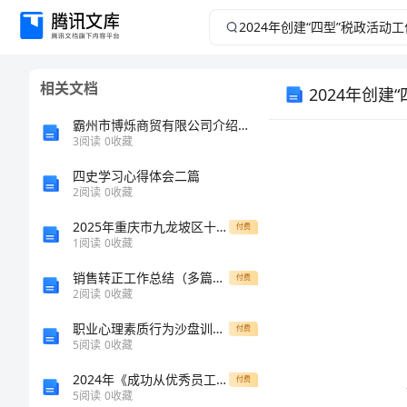
2024
年
相关文档
2024年创建
创
霸州市博烁商贸有限公司介绍企业发展分析报告
建
3
阅读
0
收藏
“四
四史学习心得体会二篇
2
阅读
0
收藏
型”
2025年重庆市九龙坡区十校八年级物理第一学期期中达标检测试题（含答案）
付费
1
阅读
0
收藏
税
销售转正工作总结（多篇汇编）
付费
2
阅读
0
收藏
政
职业心理素质行为沙盘训练感想心得
付费
活
5
阅读
0
收藏
2024年《成功从优秀员工做起》培训心得
付费
动
5
阅读
0
收藏