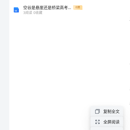
工
空谷是悬崖还是桥梁高考作文
付费
3
阅读
0
收藏
作
总
结
2024
年
创
建
“四
型”
复制全文
税
全屏阅读