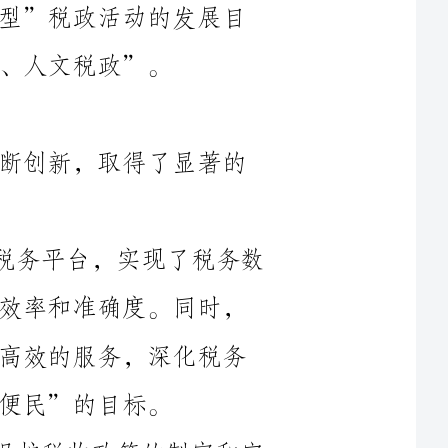
经过一年的努力，我们积极探索，不断创新，取得了显著的
1.优化税收管理服务。通过建设智慧税务平台，实现了税务数
据的全面数字化、互联互通，提升了办税效率和准确度。同时，
推动智慧税收服务，为纳税人提供便捷、高效的服务，深化税务
2.推进绿色税收发展。通过加强环境保护税收政策的制定和完
善，鼓励和引导企业绿色生产，加大对污染企业的监管力度，推
动了绿色经济的发展。同时，加强对绿色产业的支持，推动绿色
3.规范税收管理秩序。我们坚持法治原则，深化税收征管体制