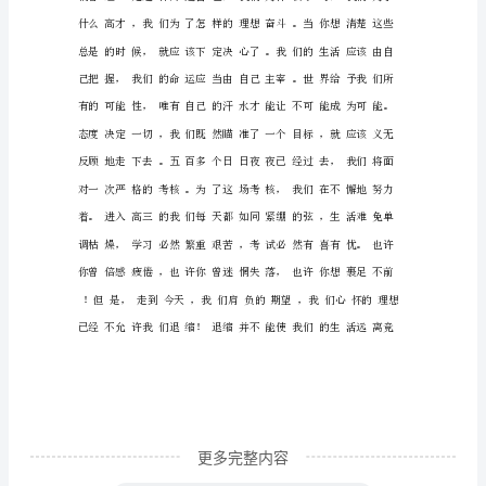
发
言
开
学
典
礼
高
三
学
生
代
表
更多完整内容
发