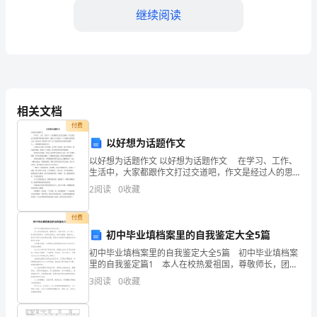
继续阅读
言
尊
敬
的
相关文档
各
付费
位
以好想为话题作文
以好想为话题作文 以好想为话题作文 在学习、工作、
老
生活中，大家都跟作文打过交道吧，作文是经过人的思
想考虑和语言组织，通过文字来表达一个主题意义的记
2
阅读
0
收藏
师，
叙方法。那么你有了解过作文吗？以下是提供的以好想
为
亲
付费
初中毕业填档案里的自我鉴定大全5篇
爱
初中毕业填档案里的自我鉴定大全5篇 初中毕业填档案
里的自我鉴定篇1 本人在校热爱祖国，尊敬师长，团结
的
同学，乐于助人，是老师的好帮手，同学的好朋友。我
3
阅读
0
收藏
学习勤奋，积极向上，喜欢和同学讨论并解决问题，
同