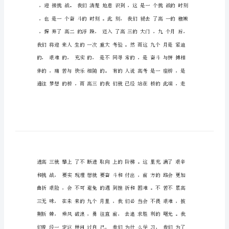
发
的同学们：
言
开
学
典
礼
高
三
学
生
代
表