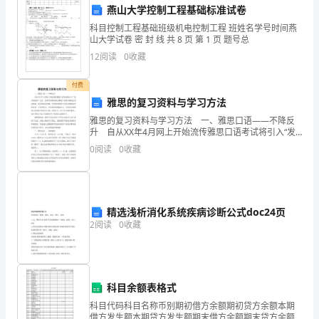
学
燕山大学控制工程基础标准试卷
们：
科目控制工程基础班级机电控制工程 班姓名学号时间燕
山大学试卷 密 封 线 共 8 页 第 1 页 题号总
早
12
阅读
0
收藏
上
付费
好！
雅思的复习资料与学习方法
雅思的复习资料与学习方法 一、雅思口语――不降反
我
升 自从XX年4月网上开始流传雅思口语考试将引入“发
音估量表”之后，很多同学都在担心雅思口语的分数将会
很
0
阅读
0
收藏
受到影响，很多网站也预测，中国考生雅思口语的
荣
幸
精选浅析消化系统疾病诊断公式doc24页
的
2
阅读
0
收藏
代
表
科目余额表格式
全
科目代码科目名称币别期初借方余额期初贷方余额本期
借方发生额本期贷方发生额期末借方余额期末贷方余额