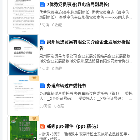
7优秀党员事迹(县电信局副局长)
学
优秀党员事迹(县电信局副局长) 优秀党员事迹（县电信
期
局副局长） 奉献电信事业永葆党员本色 ------xxx同志先
进事迹 xxx同志1992年8月参加工作，20xx
5
阅读
0
收藏
即
将
泉州原选贸易有限公司介绍企业发展分析报
告
结
泉州原选贸易有限公司 企业发展分析结果企业发展指数
束，
得分企业发展指数得分泉州原选贸易有限公司综合得分
说明：企业发展指数根据企业规模、企业创新、企业风
2
阅读
0
收藏
险、企业活力四个维度对企业发展情况进行评价。该企
又
业的
付费
到
办理车辆过户委托书
了
办理车辆过户委托书 办理车辆过户委托书（篇1） 委托
人：__X身份证号码： 受委托人：__X身份证号码： 委
托人拟转户其名下的二手车（车牌号：发动机号：），
我
53
阅读
0
收藏
现委托许建英全权处理该车转户及相关事宜
们
付费
蚯蚓ppt-课件（ppt·精·选）
中
- 谜语 - 短短一段绳泥中能穿行松土又施肥农民好帮手 -
学
谜底 - 蚯蚓 -