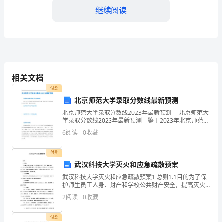
中
继续阅读
学
生
学
期
相关文档
付费
末
北京师范大学录取分数线最新预测
自
北京师范大学录取分数线2023年最新预测 北京师范大
自己的自我约束与自制力。
学录取分数线2023年最新预测 鉴于2023年北京师范大
我
学录取分数线尚未公布，不妨先来参考下往年的录取分
6
阅读
0
收藏
数线，进行一番借鉴及分析吧! 北京师
总
付费
结
武汉科技大学灭火和应急疏散预案
武汉科技大学灭火和应急疏散预案1 总则1.1目的为了保
2023
护师生员工人身、财产和学校公共财产安全，提高灭火
战 术、技术水平和快速反应能力、应急处理能力，赢得
年
2
阅读
0
收藏
战机，及时有效 地扑灭火灾，迅速稳妥地疏散人员和
人际交往能力。
的
付费