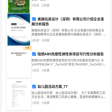
3
阅读
0
收藏
生
进
美施玩具设计（深圳）有限公司介绍企业发
展分析报告
行
美施玩具设计（深圳）有限公司 企业发展分析结果企业
自
发展指数得分企业发展指数得分美施玩具设计（深圳）
有限公司综合得分说明：企业发展指数根据企业规模、
2
阅读
0
收藏
我
企业创新、企业风险、企业活力四个维度对企业发展情
况进
付费
总
阻燃ABS热塑性弹性体项目可行性分析报告
结
阻燃ABS热塑性弹性体项目可行性分析报告目录TOC \h
\zHYPERLINK \l "_Toc5439"前言 PAGEREF _Toc5439 \h
的
3HYPERLINK \l "_Toc20
1
阅读
0
收藏
时
候
幼儿园活动方案_77
幼儿园活动方案 幼儿园活动方案1 为了丰富教职工的
了。
文化生活，增进教职工的身心健康，营造积极健康向上
的校园文化氛围，学校工会拟利用本周五下午组织开展
回
1
阅读
0
收藏
教职工健身趣味活动。特制定活动实施方案如下：