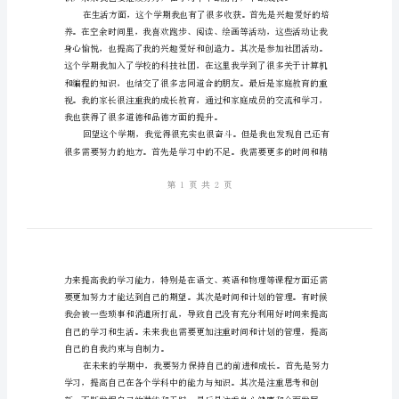
秀
中
学
生
学
期
末
自
我
总