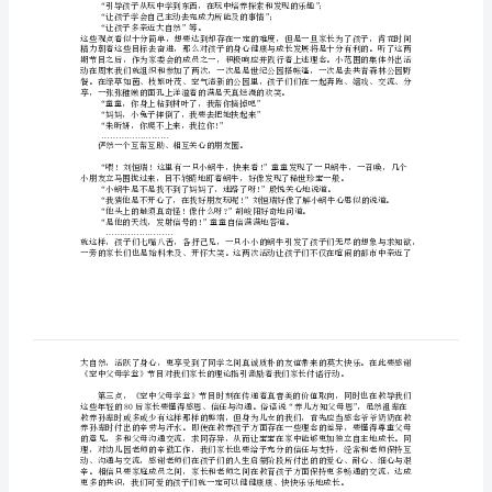
品
《空
中
父
母
学
堂》
的
收
听
启
示
“让孩子多亲近大自然”等。