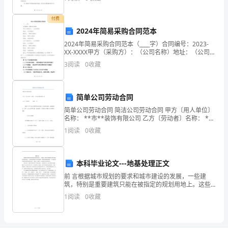
一条：协议目的双方根据各自的需求，共同进行品牌合
作经营
节
付费
2024年简易采购合同范本
目，
2024年简易采购合同范本（____字）合同编号：2023-
虽
XX-XXXX甲方（采购方）：（公司名称）地址：（公司地
址）联系人：（联系人姓名）电话：（联系人电话）传
3
阅读
0
收藏
然
真：（传真号码）乙方（供应方）：（公
只
“让孩子多亲近大自然”等。
简单公司劳动合同
是
简单公司劳动合同 简洁公司劳动合同 甲方〔用人单位〕
名称： **市**装饰有限公司 乙方〔劳动者〕名称： **
收
依据《中华人民共和国劳动合同法》以及相关法
1
阅读
0
收藏
律、法规的规
听
了
本科毕业论文---地基处理正文
10
前 言根据城市规划的要求和城市建设的发展，一些建
筑，特别是重要建筑只能在被指定的规划用地上。这些
月
规划用地往往可供选择的、理想的地基越来越少，不少
1
阅读
0
收藏
建筑物只能建在需要处理的杂填土、软弱土、膨胀土、
10
地质条