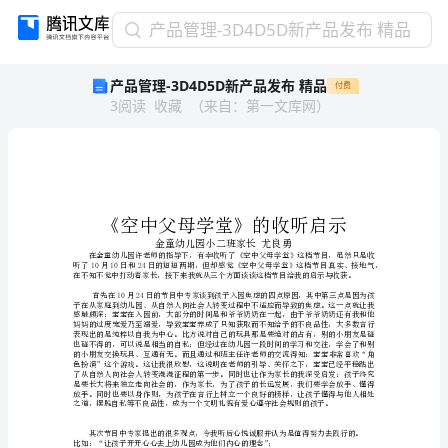
产
产品管理-3D4D5D新产品发布 精品
品
产品管理-3D4D5D新产品发布 精品
付费
管
3
阅读
收藏
（
来自
：
第一文库网
）
理-3D4D5D
新
产
品
发
布
精