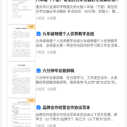
（含答案解析）
有
重庆市兴龙湖中学物理北师大版八年级（下册）常见的
光学仪器必考点解析 考试时间：90分钟；命题人：教研
幸
组考生注意：1、本卷分第I卷（选择题）和第Ⅱ卷（非选
1
阅读
0
收藏
择题）两部分，满分100分，考试时间90分钟2、
收
付费
九年级物理个人优秀教学总结
听
九年级物理个人优秀教学总结九年级物理个人优秀教学
了
总结 总结是对某一特定时间段内的学习和工作生活等
表现情况加以回顾和分析的一种书面材料，它可使零星
1
阅读
0
收藏
的、肤浅的、表面的感性认知上升到全面的、系统的、
《空
本质
中
六分钟毕业致辞稿
父
六分钟毕业致辞稿 在日常学习、工作或生活中，大家
都经常接触到致辞吧，致辞具有“礼仪性”或“仪式化”的特
母
点，要特别注意措辞得体。那么你有真正了解过致辞
2
阅读
0
收藏
吗？下面是小编为大家整理的六分钟毕业致辞稿，供大
学
家
付费
堂》
品牌合作经营合作协议范本
这
品牌合作经营合作协议范本本协议由以下双方签署，即
甲方（以下称为“品牌方”）和乙方（以下称为“合作
方”），双方同意按照以下条款和条件开展经营合作。第
档
7
阅读
0
收藏