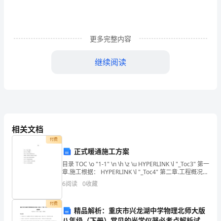
在
金
更多完整内容
童
幼
继续阅读
儿
园
许
老
相关文档
付费
师
正式暖通施工方案
的
目录 TOC \o "1-1" \n \h \z \u HYPERLINK \l "_Toc3" 第一
章.施工根据： HYPERLINK \l "_Toc4" 第二章.工程概况：
指
HYPERLINK
6
阅读
0
收藏
导
母学堂节目越办越红红火火。
付费
精品解析：重庆市兴龙湖中学物理北师大版
下，
八年级（下册）常见的光学仪器必考点解析试题