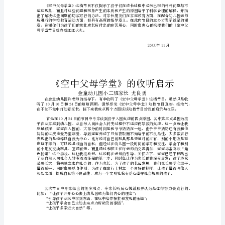
金
童
幼
“童童，你身上粘到树叶了，我帮你摘掉吧”
儿
“妈妈，小兔子摔倒了，我要去把她扶起来”
“朱昕妍，你爬不上来，我拉你！”
园
……………………
俨然一个互帮互助、相互关心的朋友圈。
小
二
班
家
……………………
长
尤
良
勇