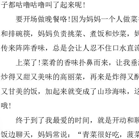
传来阵阵香味，总是会让人忍不住口水直流，让我更加期待了!
上菜了!菜肴的香味扑鼻而来，让我垂涎三
炒得又甜又美味的高丽菜，再来是炸得又酥又脆的鸡腿，还有可口
又甘美的饭，加起来就变成了山珍海味，这是只有我家才有的好料
终于到了我最爱的时间，就是开动和聊天的时间，我们会边吃
饭边聊天，妈妈常说：“青菜很好吃，菠菜很好吃，全都要吃
完！”爸爸会说：“这含有维他命A，很营养！”而我会说：“不
要！不要!肉比较好吃。”小妹妹也会学我说：“不要！不要!”这
时爸妈会说：“都是你啦!”这下，我的脑海
内容：“天天五蔬果，安康跟着走!”，所以
饮食，就乖乖吃了。