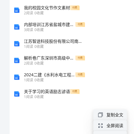
富
我的校园文化节作文素材
付费
2
阅读
0
收藏
的
内部培训江苏省盐城市建筑工程三类人员安全知识岗前培训及继续教育考试优选题库a4版打印
晚
付费
3
阅读
0
收藏
餐
江苏智途科技股份有限公司南通分公司介绍企业发展分析报告
作
1
阅读
0
收藏
哦!
文
解析卷广东深圳市高级中学数学人教版七年级下册数据的收集、整理与描述难点解析练习题（含答案解析）
付费
2
阅读
0
收藏
范
2024二建《水利水电工程专业管理与实务》模拟试题D卷 含答案
付费
文
1
阅读
0
收藏
丰
关于学习的英语励志谚语
付费
1
阅读
0
收藏
富
的
复制全文
晚
全屏阅读
餐