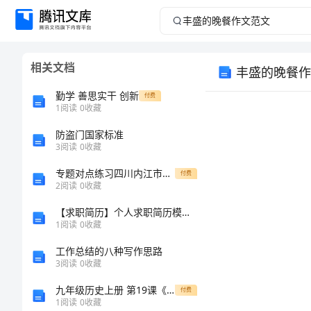
丰
盛
相关文档
丰盛的晚餐作
的
勤学 善思实干 创新
付费
晚
1
阅读
0
收藏
防盗门国家标准
餐
3
阅读
0
收藏
作
专题对点练习四川内江市第六中学数学八年级下册三角形专项测评试卷（含答案详解）
付费
2
阅读
0
收藏
文
【求职简历】个人求职简历模板 共（7页）
1
阅读
0
收藏
范
工作总结的八种写作思路
文
3
阅读
0
收藏
九年级历史上册 第19课《缔约结盟的狂潮》同步训练 北师大版
付费
丰
1
阅读
0
收藏