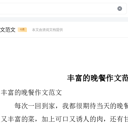
文范文
本文由贤阅文档提供
付费
丰富的晚餐作文范文
丰富的晚餐作文范文
每次一回到家，我都很期待当天的晚餐时间，希望能吃到美味
又丰富的菜，加上可口又诱人的肉，还有甘甜
子都咕噜咕噜叫了起来呢!
要开场做晚餐咯!因为妈妈一个人做菜很忙
和排碗筷，妈妈负责挑菜、煮饭和炒菜，妈妈炒菜的时候，厨房里