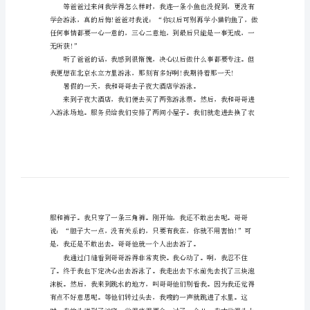
游
泳
的
作
文
二
力。
年
级
今
天，
石子划破了。
我
和