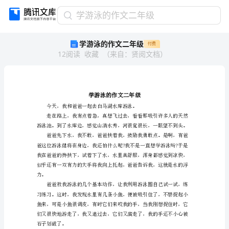
学
学游泳的作文二年级
游
学游泳的作文二年级
付费
泳
12
阅读
收藏
（
来自
：
贤阅文档
）
的
作
文
二
年
级
学