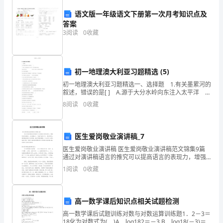
过
语文版一年级语文下册第一次月考知识点及
去，
答案
看
3
阅读
0
收藏
看
那
初一地理澳大利亚习题精选 (5)
在想着这次学游泳真不错。
吸
初一地理澳大利亚习题精选一、选择题 1.有关墨累河的
叙述，错误的是[ ] A.源于大分水岭向东注入太平洋 B.
是全国最大的河流C.流经中部平原 D.源于大分水岭，
引
8
阅读
0
收藏
做好了一件事——学会了游泳。
许
医生爱岗敬业演讲稿_7
多
医生爱岗敬业演讲稿 医生爱岗敬业演讲稿范文锦集9篇
人
通过对演讲稿语言的推究可以提高语言的表现力，增强
语言的感染力。在充满活力，日益开放的今天，我们使
1
阅读
0
收藏
的
用上演讲稿的情况与日俱增，相信写演讲稿是一个让许
天
高一数学课后知识点相关试题检测
又一下子被拉了上来，是爸爸。
然
高一数学课后试题训练对数与对数运算训练题1．2－3＝
18化为对数式为( )A．log182＝－3 B．log18(－3)＝