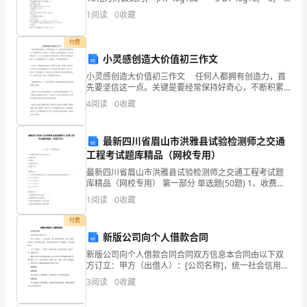
游
2C．log218＝－3 D．log2(－3)＝18解析：选C.根据对
1
阅读
0
收藏
泳
付费
池。
小灵感创造大价值初三作文
到
小灵感创造大价值初三作文 任何人都拥有创造力，首
先要坚信这一点。关键是要经常保持好奇心，不断积累
了
知识；不满足于一个答案，而去探索新思路，去运用所
4
阅读
0
收藏
得的知识；一旦产生小的灵感，相信它的价值，并锲而
不舍
水
最新四川省眉山市洪雅县试验检测师之交通
库
工程考试题库精品（网校专用）
边，
最新四川省眉山市洪雅县试验检测师之交通工程考试题
库精品（网校专用） 第一部分 单选题(50题) 1、收费系
感
统的最小基本单位是()。A.收费车道B.收费站C.收费管理
1
阅读
0
收藏
中心D.收费广场【答案】：A2
觉
付费
新版公司向个人借款合同
山
新版公司向个人借款合同合同双方信息本合同由以下双
清
方订立：甲方（出借人）：[公司名称]，统一社会信用代
码：[统一社会信用代码]，法定代表人姓名：[法定代表
3
阅读
0
收藏
人姓名]，注册地址：[公司注册地址]；乙方（借款
水