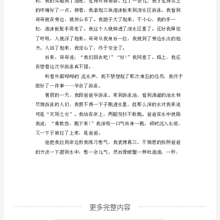
爸
爸
无所获!”
一
起
去
白
马
湖
水
库
游
泳。
更多完整内容