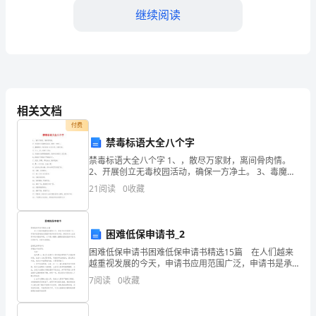
继续阅读
走
在
路
上，
相关文档
我
付费
有
禁毒标语大全八个字
禁毒标语大全八个字 1、，散尽万家财，离间骨肉情。
点
2、开展创立无毒校园活动，确保一方净土。 3、毒魔缠
身，悔之晚矣;生命之源，安康为本。 4、小小__花，毁
着
21
阅读
0
收藏
掉千万
急，
困难低保申请书_2
真
困难低保申请书困难低保申请书精选15篇 在人们越来
想
越重视发展的今天，申请书应用范围广泛，申请书是承
载我们愿望和请求的专用书信。相信许多人会觉得申请
7
阅读
0
收藏
书很难写吧，以下是小编精心整理的困难低保申请书，
飞
仅