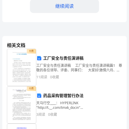
掌
继续阅读
握
乙
酸
异
相关文档
戊
付费
工厂安全与责任演讲稿
酯
工厂安全与责任演讲稿 工厂安全与责任演讲稿篇1 尊
使反应不断向右进行，提高酯的产率。
敬的各位领导、评委、同事们： 大家好!激情六月、阳
的
光灿烂，生命就如同这飞火流萤一样的美丽!我们的企
11
阅读
0
收藏
业，也如同这火热的季节一样，蒸蒸日上、兴旺发
制
付费
备
药品采购管理暂行办法
方
天马行空____： HYPERLINK
四、实验装置图
"http://t.__.com/tmxk_docin"
法；
http://t.__.com/tmxk_docin ；__:13182411__；__群：
3
阅读
0
收藏
17556
2、