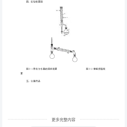
目
乙酸异戊酯
130.19
的
环己烷
84.16
要
无水硫酸镁
120.36
微苦
求
1、
熟
三、实验原理
悉
酯
化
反
应
原
理，
更多完整内容