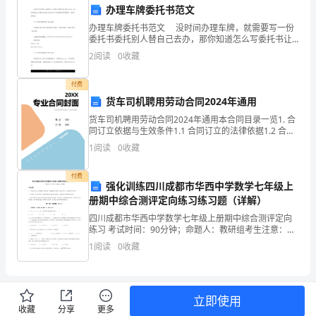
掌
办理车牌委托书范文
办理车牌委托书范文 没时间办理车牌，就需要写一份
握
委托书委托别人替自己去办，那你知道怎么写委托书让
他人去代办吗?下面是我为你整理的，希望对你有用!
带
2
阅读
0
收藏
关于办理车牌的委托书范文篇1 现本单
分
付费
货车司机聘用劳动合同2024年通用
水
货车司机聘用劳动合同2024年通用本合同目录一览1. 合
器
同订立依据与生效条件1.1 合同订立的法律依据1.2 合同
生效条件2. 合同主体2.1 聘用方基本信息2.2 被聘用方基
1
阅读
0
收藏
本信息3. 职务与工作内
的
付费
回
强化训练四川成都市华西中学数学七年级上
册期中综合测评定向练习练习题（详解）
流
四川成都市华西中学数学七年级上册期中综合测评定向
装
练习 考试时间：90分钟；命题人：教研组考生注意：
1、本卷分第I卷（选择题）和第Ⅱ卷（非选择题）两部
1
阅读
0
收藏
分，满分100分，考试时间90分钟2、答卷前，考生务
置
置
的
立即使用
安
收藏
分享
更多
五、仪器药品