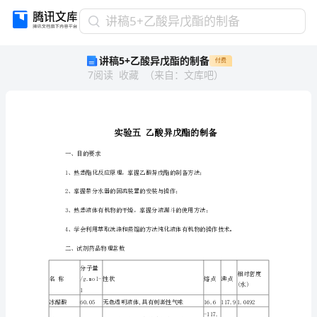
讲
讲稿5+乙酸异戊酯的制备
稿
讲稿5+乙酸异戊酯的制备
付费
5+乙
7
阅读
收藏
（
来自
：
文库吧
）
酸
异
戊
酯
的
制
一、目的要求
备