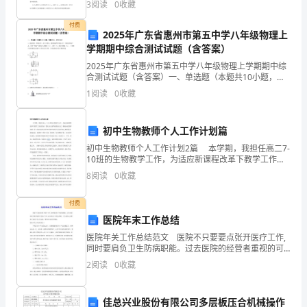
3
阅读
0
收藏
化性介质中,例如高温稀硫酸或者高温甲乙酸溶液,不
B、完全性胆道阻塞时粪便呈酱油色
120
付费
2025年广东省惠州市第五中学八年级物理上
分
C、消化不良者粪便呈酸臭味
学期期中综合测试试题（含答案）
钟，
D、肠套叠病人呈果酱样便
2025年广东省惠州市第五中学八年级物理上学期期中综
合测试试题（含答案）一、单选题（本题共10小题，每
本
E、痢疾病人呈粘液血便
题3分，共30分）1、指纹锁是一种集光学、电子计算
1
阅读
0
收藏
机、精密机械等多项技术于一体的高科技产品，它的“
卷
7、高热病人最适宜的饮食是（）。
2
49
第页共页
初中生物教师个人工作计划篇
满
初中生物教师个人工作计划2篇 本学期，我担任高二7-
分
10班的生物教学工作，为适应新课程改革下教学工作的
要求，我从各方面严格要求自己，积极向老教师请教，
8
阅读
0
收藏
为
结合本校的实际条件和所教班级的学生实际情况，勤
380
付费
医院年末工作总结
分。
医院年关工作总结范文 医院不只要要点张开医疗工作,
同时要肩负卫生防病职能。过去医院的经营者重视的可
2、
是医疗工作,而对防病工作较为忽略。今天我给大家整理
2
阅读
0
收藏
了医院年关工作总结，希望对大家有所帮助。医院年关
请
工
首
佳总兴业股份有限公司多层板压合机械操作