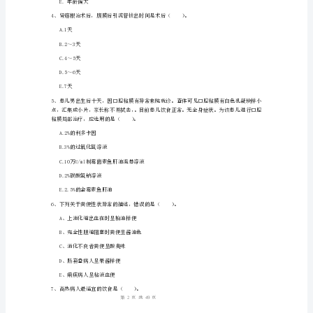
E.术后半年避免外出
卷
含
血和栓塞护士应重点观察（）。
答
A、呼吸
B、心率
案
C、血压
2024
D、足背动脉搏动
年
E、肌力
护
士
栓治疗（）。
职
1
49
第页共页
业
资