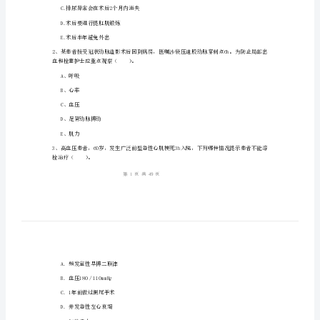
践
能
力》
姓名：______
考
考号：______
前
检
测
A.手术后加强运动
试
B.手术后早期少饮水
卷
C.排尿异常会在术后2个月内消失
C
D.术后要进行提肛肌锻炼