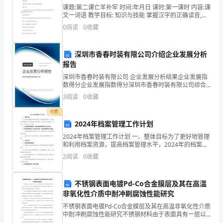
C.4～5天
卷
课题:第二课亡羊补牢 时间:年月日 课时:第一课时 内容:课
文一词语 教学目标: 知识与技能 掌握汉字的正确读音,认
D.5～6天
清字形,能够理解词意。 过程与方法 字词其实是基础,先
含
0
阅读
0
收藏
让学生多写多看,然后指导学生组
E.7天
答
深圳市香春时装有限公司介绍企业发展分析
案
报告
考
深圳市香春时装有限公司 企业发展分析结果企业发展指
粘膜局部治疗，应选用的是（）。
数得分企业发展指数得分深圳市香春时装有限公司综合
得分说明：企业发展指数根据企业规模、企业创新、企
试
3
阅读
0
收藏
业风险、企业活力四个维度对企业发展情况进行评价。
A.2%的利多卡因
该企
须
付费
B.3%的过氧化氢溶液
2024年档案管理工作计划
知：
2024年档案管理工作计划 一、整体目标为了更好地管理
C.10万U/ml制霉菌素鱼肝油混悬溶液
和利用档案资源，提高档案管理水平，2024年的档案管
1、
理工作将紧密结合实际情况，制定出科学合理的工作计
2
阅读
0
收藏
D.2%碳酸氢钠溶液
划，力争达到以下目标：1. 完善档案管理制度，
考
E.2.5%的金霉素鱼肝油
试
不锈钢表面电镀Pd-Co合金膜层及其在高温
非氧化性介质中耐冲刷腐蚀性能研究
时
不锈钢表面电镀Pd-Co合金膜层及其在高温非氧化性介质
A、上消化道出血在时呈柏油样便
中耐冲刷腐蚀性能研究不锈钢材料由于表面具有一层以
间：
Cr为主的钝化膜而有着极强的耐腐蚀性能。但是在非氧