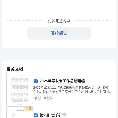
格
证
《实
更多完整内容
践
继续阅读
能
A.频发室性早搏二联律
力》
B.血压180／110mmHg
考
C.1年前做过阑尾手术
前
相关文档
D.并发急性左心衰竭
检
E.年龄偏大
2025年家长会工作总结精编
测
2025年家长会工作总结精编尊敬的各位家长：您们好！
在此，我首先要对各位家长在百忙之中抽出宝贵时间参
试
加初一年级的家长会表示衷心的感谢，感谢您们对我们
1
阅读
0
收藏
A.1天
东中发展的理解、关注和支持！尽管今天已是农历正月
卷
二十
付费
B.2～3天
C
第2课+亡羊补牢