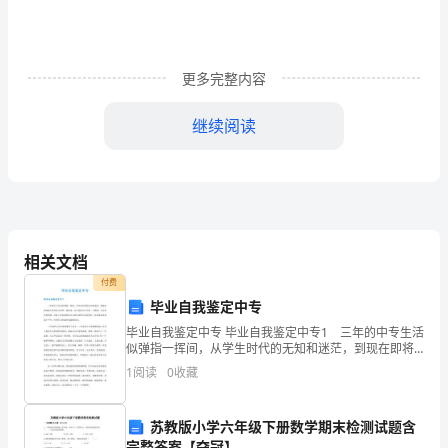
台
的
更多完整内容
市
场
继续阅读
现
状
及
前
相关文档
付费
景。
毕业自我鉴定中专
2、
会现实相脱节。
毕业自我鉴定中专 毕业自我鉴定中专1 三年的中专生活
似弹指一挥间，从学生时代的无知和迷茫，到现在即将
进
成人的从容与坦然。我知道，这又是我人生中的一大挑
1
阅读
0
收藏
战：社会角色的转换。这除了有较强的适应力和乐观的
生
一
苏教版小学六年级下册数学期末检测试题含
步
完整答案【夺冠】