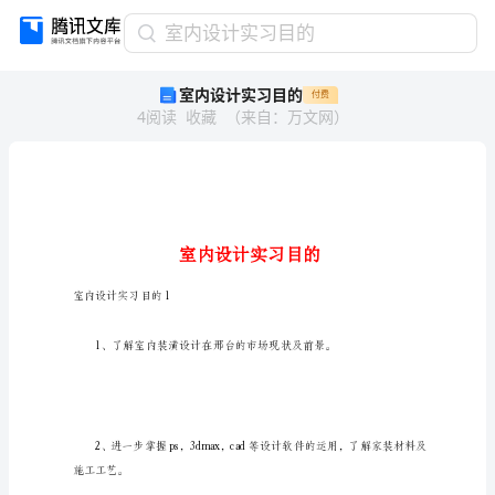
室
室内设计实习目的
内
室内设计实习目的
付费
设
4
阅读
收藏
（
来自
：
万文网
）
计
实
习
目
的
室
内