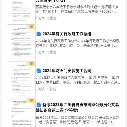
掌
苏教版小学六年级下册数学期末检测试题一.选择题(共8
题，共16分)1.一种食品的包装袋上有净重（300±5）克
握
的标记，这种食品的质量在（ ）克之间是合格的。
1
阅读
0
收藏
A.300～305 B.2
ps，
付费
2024年有关行政月工作总结
3dmax，
2024年有关行政月工作总结2024年行政月工作总结尊敬
cad
的领导：我以行政部门的一员，荣幸地向您呈上关于
2024年行政月工作的总结报告，希望能为团队的顺利运
4
阅读
0
收藏
等
营和发展做出贡献。一、工作内容和进展情况：1.
设
付费
2024年防火门安装施工合同
计
2024年防火门安装施工合同乙方： 年 月 日甲方： 年 月
日双方本着自愿、平等、互利的原则，就乙方对甲方进
软
行防火门安装施工事宜达成如下合同：第一条：
5
阅读
0
收藏
件
付费
的
备考2023年四川省自贡市国家公务员公共基
室内设计实习目的3
础知识真题二卷(含答案)
运
备考2023年四川省自贡市国家公务员公共 基础知识真题
二卷（含答案）学校:班级:姓名:考号:一、单选题（10
用，
题）1.2018年俄罗斯世界杯15日晚上演争冠之战，（）