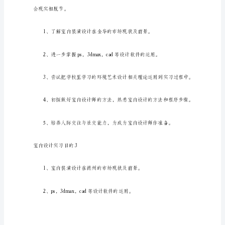
的
1
1、
了
解
室
内
室内设计实习目的2
装
潢
设
计
在
邢