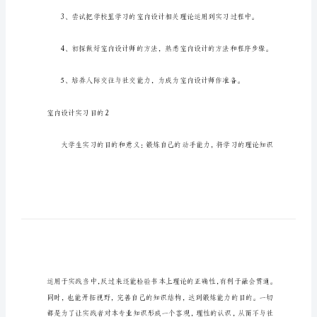
设
计
室内设计实习目的1
实
习
目
的
室
内
设
计
施工工艺。
实
习
目