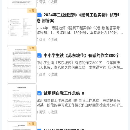
2
阅读
0
收藏
自1998年之后再次捧 起大力神杯。
了
付费
2024年二级建造师《建筑工程实物》试卷I
解
卷 附答案
家
2024年二级建造师《建筑工程实物》试卷I卷 附答案考
试须知：1、考试时间：180分钟，本卷满分为120分。
2、请首先按要求在试卷的指定位置填写您的姓名、准考
装
2
阅读
0
收藏
证号等信息。 3、请仔细阅读各种题目的回
材
付费
中小学生读《苏东坡传》有感的作文800字
料
中小学生读《苏东坡传》有感的作文800字 今年国庆
七天长假，奉老师之命借来厚厚一本林语堂的《苏东坡
及
传》。本是是想草草读完草草了事，可不想自己被苏东
4
阅读
0
收藏
坡命运多舛的一生所深深震撼，对这位中国历史上最伟
施
大
工
试用期自我工作总结_8
工
试用期自我工作总结试用期自我工作总结 总结是事后
对某一阶段的学习或工作情况作加以回顾检查并分析评
艺。
价的书面材料，它可以明确下一步的工作方向，少走弯
1
阅读
0
收藏
路，少犯错误，提高工作效益，让我们一起认真地写一
3
份
付费
室