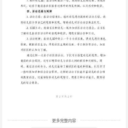
动
的位置、组成和设施。
方
案
优
秀
超市、药店、邮局等。
方
案
中
班
社
会
领
更多完整内容
域