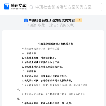
中
中班社会领域活动方案优秀方案
班
中班社会领域活动方案优秀方案
付费
社
1
阅读
收藏
（
来自
：
尚阅文库
）
会
领
域
活
动
方
一、活动目标
案