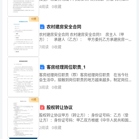
刀口，一般将下刀口装在工作台上，上刀口做往复运动
4
阅读
0
收藏
历。
以剪 切。某一特定剪板机所能剪切坯料的最大厚度和宽
度
2.
付费
农村建房安全合同
培
农村建房安全合同 农村建房安全合同1 房主人（甲
养
方）： 承建人（乙方）： 甲方委托乙方承建民房一
幢，为明确双方在承建过程中的权利、义务，经双方协
7
阅读
0
收藏
商同意签订本合同。 一、建筑项： 私人住宅主体
幼
儿
客房经理岗位职责_1
对
客房经理岗位职责（荐）客房经理岗位职责 在当今社
会生活中，接触到岗位职责的地方越来越多，制定岗位
社
职责可以最大限度地实现劳动用工的科学配置。那么岗
3
阅读
0
收藏
位职责的格式，你掌握了吗？以下是小编为大家整理的
区
客
付费
环
股权转让协议
境
股权转让协议甲方（转让方）：身份证号码：乙方（受
让方）：身份证号码：甲乙双方根据《中华人民共和国
公司法》及相关法律法规的规定，经友好协商，就乙方
的
2
阅读
0
收藏
受让甲方持有的 公司（以下简称“目标公司”）部分股权
事宜