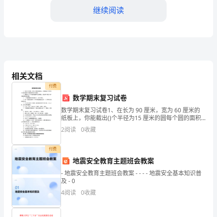
活
继续阅读
动
方
案：
亲
相关文档
的功能和作用，并与工作人员互动。
付费
子
数学期末复习试卷
社
数学期末复习试卷1、在长为 90 厘米，宽为 60 厘米的
纸板上，你能截出()个半径为15 厘米的圆每个圆的面积
区
是()平方厘米。2、把周长为 12.56 厘米的圆平均分成两
2
阅读
0
收藏
份，成为两个半圆，每个半圆的
游
付费
一、
地震安全教育主题班会教案
- 地震安全教育主题班会教案 - - - - 地震安全基本知识普
活
及 - 0
动
4
阅读
0
收藏
四、活动总结与延伸
目