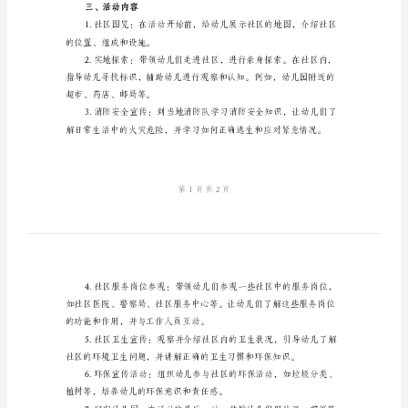
1.拓宽幼儿视野，
优
秀
方
二、活动准备
案
中
班
项。
社
会
性。
领
域
三、活动内容
活