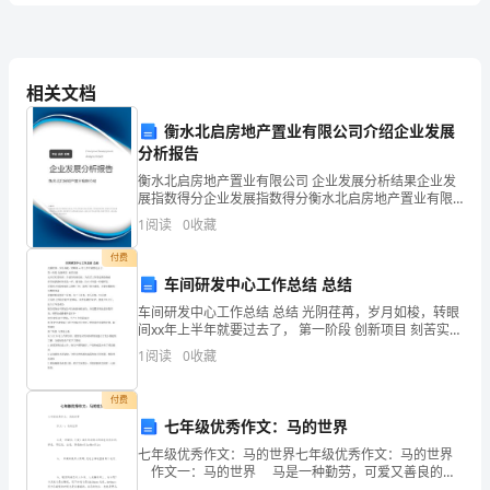
得
拟
分
卷
相关文档
衡水北启房地产置业有限公司介绍企业发展
3
分析报告
衡水北启房地产置业有限公司 企业发展分析结果企业发
套
展指数得分企业发展指数得分衡水北启房地产置业有限
公司综合得分说明：企业发展指数根据企业规模、企业
1
阅读
0
收藏
创新、企业风险、企业活力四个维度对企业发展情况进
【300
行评
付费
车间研发中心工作总结 总结
题】
车间研发中心工作总结 总结 光阴荏苒，岁月如梭，转眼
间xx年上半年就要过去了， 第一阶段 创新项目 刻苦实验
附
元旦后忙着培训，并进行培训结业，为以后工作奠定理
1
阅读
0
收藏
论基础 春节前抓紧时间拉晶一炉，搞实验，拉
带
付费
七年级优秀作文：马的世界
问答题
共
题
一.
(
70
)
答
七年级优秀作文：马的世界七年级优秀作文：马的世界
作文一：马的世界 马是一种勤劳，可爱又善良的动
物马的颜色有很多种，棕色，枣红色，白色，黑色……