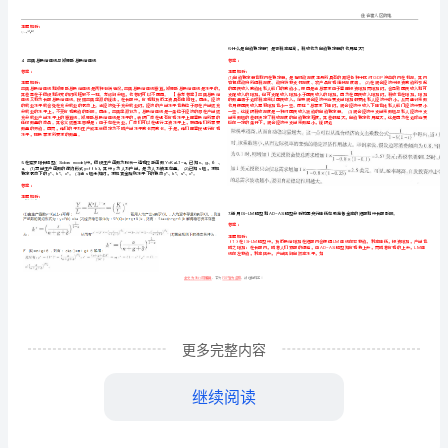
2023
年
考
考研考博
武
纺织大学
年考研《
-
汉
2023
经
研
全真模拟卷
套【
3
300
《经
济
学》
全
编辑
皆
盗
文为Word可
PDF
为
，
全
更多完整内容
真
继续阅读
题
选择
判
型
题
题
模