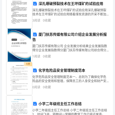
泛
深孔爆破预裂技术在王坪煤矿的试验应用
应
深孔爆破预裂技术在王坪煤矿的试验应用深孔爆破预裂
技术在王坪煤矿的试验应用随着煤炭资源的开采不断加
用
深，传统的煤矿开采方法已经不能满足需求。煤炭资源
3
阅读
0
收藏
的充分利用需要依靠先进的开采技术。深孔爆破预裂技
于
术是近年
4.紧急响应和处理措施
厦门扶苏传媒有限公司介绍企业发展分析报
家
告
庭、
厦门扶苏传媒有限公司 企业发展分析结果企业发展指数
得分企业发展指数得分厦门扶苏传媒有限公司综合得分
工
说明：企业发展指数根据企业规模、企业创新、企业风
1
阅读
0
收藏
险、企业活力四个维度对企业发展情况进行评价。该企
以下措施：
业
业的
付费
化学危险品安全管理制度范本
和
化学危险品安全管理制度范本一、总则为了确保化学危
交
险品的安全使用和管理，保障员工的人身安全和财产安
全，提高生产效率和环境保护水平，制定本制度。二、
0
阅读
0
收藏
通
定义1. 化学危险品：指危险性物质或物品，包括易燃、
易爆
5.防火安全教育和培训
领
小学二年级班主任工作总结
域。
小学二年级班主任工作总结 小学二年级班主任工作总结
1 时间飞逝，转眼间一学期的教学工作已接近尾声。本