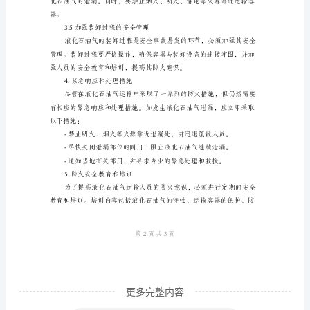
全
止撞击和损坏的措施。
运
输
防
火
3.1选择合适的运输工具
知
识
封性能和防护性能。
范
3.2加强运输容器的保护
本
液
化
石
更多完整内容
油