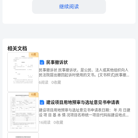
继续阅读
气
（LPG）
作
为
器受到撞击、磕碰或其他外部损坏。
相关文档
一
3.3严格遵守运输规定
付费
种
民事撤诉状
民事撤诉状 民事撤诉状，是公民、法人或其他组织向人
常
民法院提出撤回起诉时使用的文书。[文书样式]民事撤诉
状 申请人： 申请人因 一案，于 年 月 日向你院提
用
6
阅读
0
收藏
3.4防止泄漏和火花
的
付费
建设项目用地预审与选址意见书申请表
能
建设项目用地预审与选址意见书申请表日期： 年 月 日建
源，
设 项 目 基 本 情 况项目名称统一项目代码拟建设地点项
器。
目总投资万元；项目类型口批准 口核准 口备案项目审批
16
阅读
0
收藏
机关投资项目 行业分类口工业 □基
广
3.5加强装卸过程的安全管理