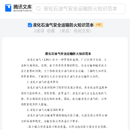
液
液化石油气安全运输防火知识范本
化
液化石油气安全运输防火知识范本
付费
石
2
阅读
收藏
（
来自
：
尚阅文库
）
油
气
安
全
运
输
防